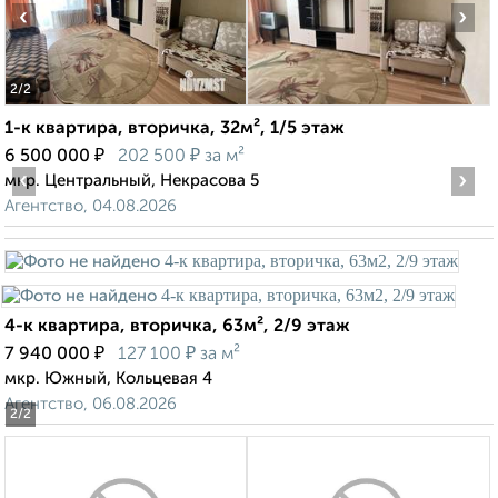
‹
›
2
/2
1-к квартира, вторичка, 32м², 1/5 этаж
₽
₽
6 500 000
202 500
за м²
‹
›
мкр. Центральный, Некрасова 5
Агентство, 04.08.2026
4-к квартира, вторичка, 63м², 2/9 этаж
₽
₽
7 940 000
127 100
за м²
мкр. Южный, Кольцевая 4
Агентство, 06.08.2026
2
/2