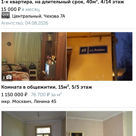
1-к квартира, на длительный срок, 40м², 4/14 этаж
₽
15 000
в месяц
2
/4
мкр. Центральный, Чехова 7А
Агентство, 04.08.2026
8
Комната в общежитии, 15м², 5/5 этаж
₽
₽
1 150 000
76 700
за м²
мкр. Москвич, Ленина 45