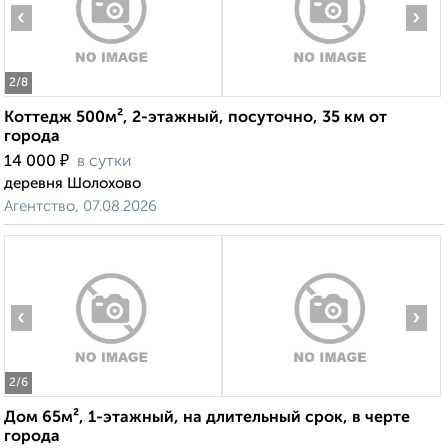
‹
›
2
/8
Коттедж 500м², 2-этажный, посуточно, 35 км от
города
₽
14 000
в сутки
деревня Шолохово
Агентство, 07.08.2026
‹
›
2
/6
Дом 65м², 1-этажный, на длительный срок, в черте
города