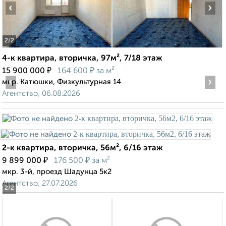
‹
›
2
/2
4-к квартира, вторичка, 97м², 7/18 этаж
₽
₽
15 900 000
164 600
за м²
‹
›
мкр. Катюшки, Физкультурная 14
Агентство, 06.08.2026
2-к квартира, вторичка, 56м², 6/16 этаж
₽
₽
9 899 000
176 500
за м²
мкр. 3-й, проезд Шадунца 5к2
Агентство, 27.07.2026
2
/2