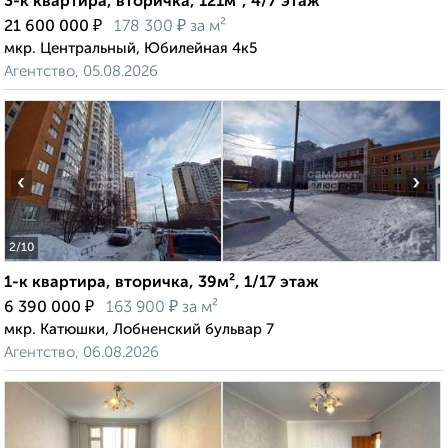
3-к квартира, вторичка, 121м², 4/7 этаж
₽
₽
21 600 000
178 300
за м²
мкр. Центральный, Юбилейная 4к5
Агентство, 05.08.2026
‹
›
2
/10
1-к квартира, вторичка, 39м², 1/17 этаж
₽
₽
6 390 000
163 900
за м²
мкр. Катюшки, Лобненский бульвар 7
Агентство, 06.08.2026