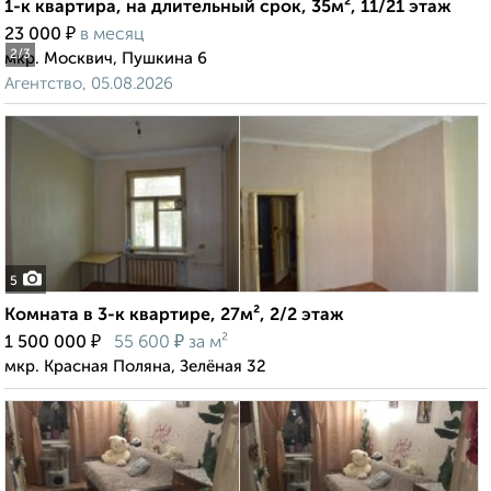
1-к квартира, на длительный срок, 35м², 11/21 этаж
₽
23 000
в месяц
2
/3
мкр. Москвич, Пушкина 6
Агентство, 05.08.2026
5
Комната в 3-к квартире, 27м², 2/2 этаж
₽
₽
1 500 000
55 600
за м²
мкр. Красная Поляна, Зелёная 32