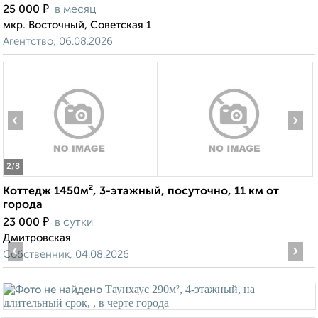
₽
25 000
в месяц
мкр. Восточный, Советская 1
Агентство, 06.08.2026
‹
›
2
/8
Коттедж 1450м², 3-этажный, посуточно, 11 км от
города
₽
23 000
в сутки
Дмитровская
‹
›
Собственник, 04.08.2026