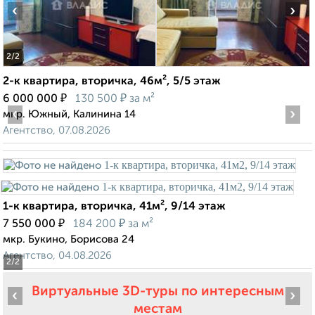
‹
›
2
/2
2-к квартира, вторичка, 46м², 5/5 этаж
₽
₽
6 000 000
130 500
за м²
‹
›
мкр. Южный, Калинина 14
Агентство, 07.08.2026
1-к квартира, вторичка, 41м², 9/14 этаж
₽
₽
7 550 000
184 200
за м²
мкр. Букино, Борисова 24
Агентство, 04.08.2026
2
/2
Виртуальные 3D-туры по интересным
‹
›
местам