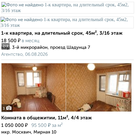
1-к квартира, на длительный срок, 45м², 3/16 этаж
₽
18 500
в месяц
2
/4
мкр. 3-й микрорайон, проезд Шадунца 7
Агентство, 06.08.2026
3
Комната в общежитии, 11м², 4/4 этаж
₽
₽
1 050 000
95 500
за м²
мкр. Москвич, Мирная 10