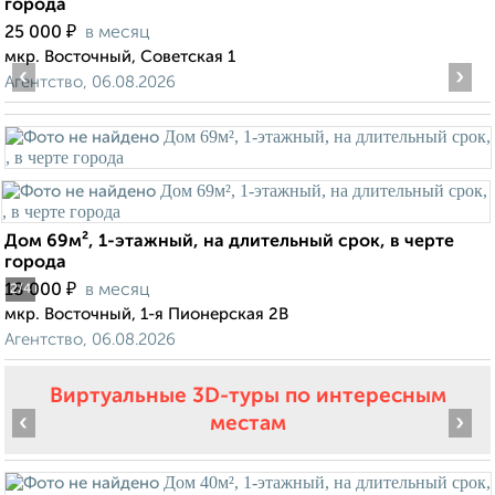
города
₽
25 000
в месяц
мкр. Восточный, Советская 1
‹
›
Агентство, 06.08.2026
Дом 69м², 1-этажный, на длительный срок, в черте
города
₽
18 000
в месяц
2
/4
мкр. Восточный, 1-я Пионерская 2В
Агентство, 06.08.2026
Виртуальные 3D-туры по интересным
‹
›
местам