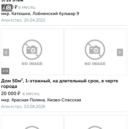
9/16 этаж
₽
7 000
в месяц
4
мкр. Катюшки, Лобненский бульвар 9
Агентство, 26.04.2022
‹
›
2
/6
Дом 50м², 1-этажный, на длительный срок, в черте
города
₽
20 000
в месяц
мкр. Красная Поляна, Киово-Спасская
Агентство, 03.08.2026