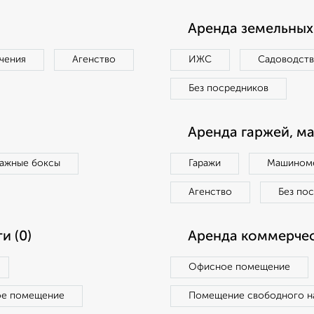
Аренда земельных 
чения
Агенство
ИЖС
Садоводст
Без посредников
Аренда гаржей, м
ражные боксы
Гаражи
Машиноме
Агенство
Без по
и (0)
Аренда коммерчес
Офисное помещение
ое помещение
Помещение свободного н