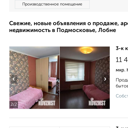
Производственное помещение
Свежие, новые объявления о продаже, а
недвижимость в Подмосковье, Лобне
3-к 
11 
мкр. 
‹
›
Прода
бытов
Собст
2
/2