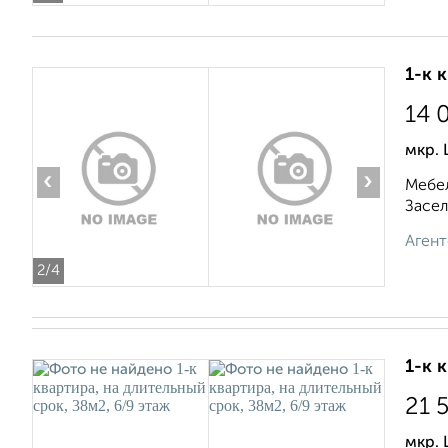
1-к 
14 
мкр. 
‹
›
Мебел
Засел
Агент
2
/4
1-к 
21 
мкр. 