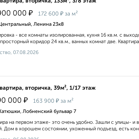
квартира, вторичка, 133м², 3/8 этаж
₽
900 000
₽
172 600
за м²
Центральный, Ленина 23к8
ровка - все комнаты изолированная, кухня 16 кв.м. с выходо
, просторный коридор 24 кв.м., ванных комнат две. Квартира 
ство, 07.08.2026
квартира, вторичка, 39м², 1/17 этаж
₽
90 000
₽
163 900
за м²
Катюшки, Лобненский бульвар 7
ира на первом этаже- это очень удобно. Зашли с улицы- и 
. Дoм в xорошем cоcтоянии, уxoжeнный пoдъезд, есть конс