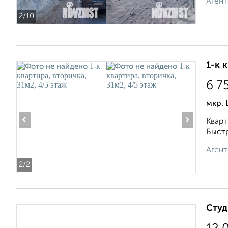
Агент
2
/10
1-к 
6 7
мкр. 
‹
›
Кварт
Быстр
Агент
2
/2
Студ