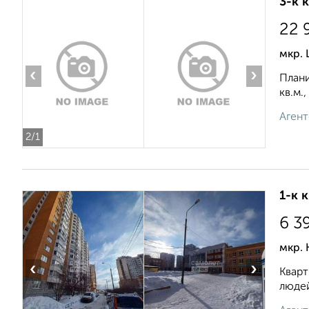
3-к 
22 
мкр. 
‹
›
Плани
кв.м.
Агент
2
/1
1-к 
6 3
мкр. 
‹
›
Кварт
людей