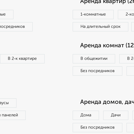
Аренда квартир (2
ные
1‑комнатные
2‑к
посредников
На длительный срок
Аренда комнат (12
В 2‑к квартире
В общежитии
В 2
Без посредников
Аренда домов, дач
аусы
п панелей
Дома
Дачи
Без посредников