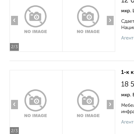
12 
мкр. 
‹
›
Сдает
Нацио
Агент
2
/3
1-к 
18 
мкр. 
‹
›
Мебел
инфра
Агент
2
/3