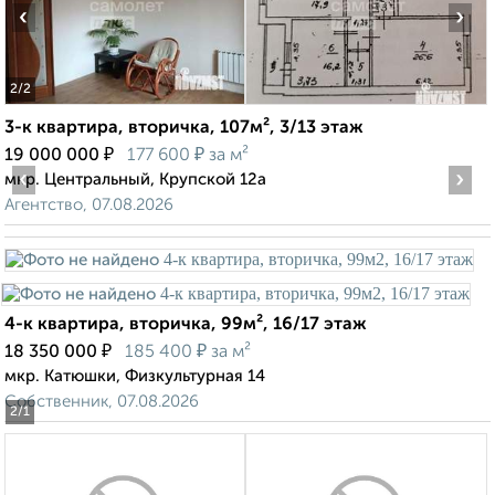
‹
›
2
/2
3-к квартира, вторичка, 107м², 3/13 этаж
₽
₽
19 000 000
177 600
за м²
‹
›
мкр. Центральный, Крупской 12а
Агентство, 07.08.2026
4-к квартира, вторичка, 99м², 16/17 этаж
₽
₽
18 350 000
185 400
за м²
мкр. Катюшки, Физкультурная 14
Собственник, 07.08.2026
2
/1