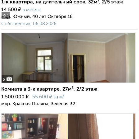
1-к квартира, на длительный срок, 32м², 2/5 этаж
₽
14 500
в месяц
2
/3
мкр. Южный, 40 лет Октября 16
Собственник, 06.08.2026
5
Комната в 3-к квартире, 27м², 2/2 этаж
₽
₽
1 500 000
55 600
за м²
мкр. Красная Поляна, Зелёная 32