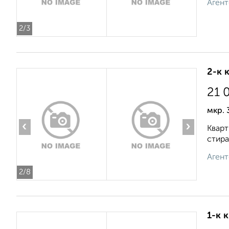
Агент
2
/3
2-к 
21 
мкр. 
‹
›
Кварт
стира
Агент
2
/8
1-к 