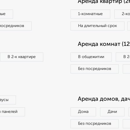
Аренда квартир (2
ные
1‑комнатные
2‑к
посредников
На длительный срок
Аренда комнат (12
В 2‑к квартире
В общежитии
В 2
Без посредников
Аренда домов, дач
аусы
п панелей
Дома
Дачи
Без посредников