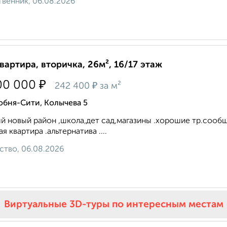
венник, 06.08.2026
квартира, вторичка, 26м², 16/17 этаж
₽
00 000
₽
242 400
за м²
обня-Сити, Колычева 5
й новый район ,школа,дет сад,магазины .хорошие тр.сооб
ая квартира .альтернатива ....
ство, 06.08.2026
Виртуальные 3D-туры по интересным местам