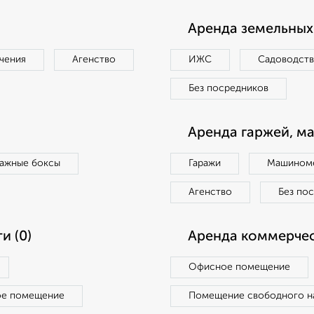
Аренда земельных 
чения
Агенство
ИЖС
Садоводст
Без посредников
Аренда гаржей, м
ражные боксы
Гаражи
Машиноме
Агенство
Без по
и (0)
Аренда коммерчес
Офисное помещение
ое помещение
Помещение свободного н