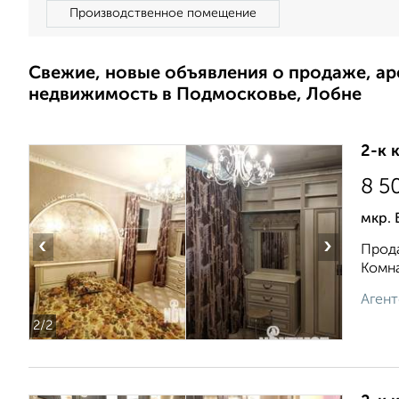
Производственное помещение
Свежие, новые объявления о продаже, а
недвижимость в Подмосковье, Лобне
2-к 
8 5
мкр. 
‹
›
Прода
Комна
Агент
2
/2