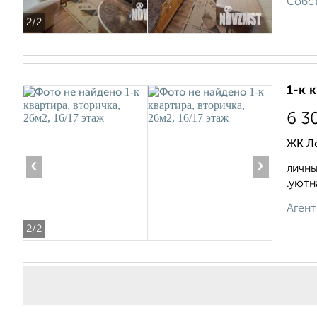
Собст
2
/2
1-к 
6 3
ЖК Л
‹
›
личны
.уютн
Агент
2
/2