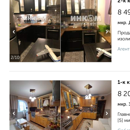
2-к 
8 4
мкр. 
‹
›
Прода
изоли
Агент
2
/10
1-к 
8 2
мкр. 
‹
›
Главн
[5] м