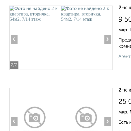
2-к 
9 5
мкр. 
‹
›
Предл
комна
Агент
2
/2
2-к 
25 
мкр. 
‹
›
Есть 