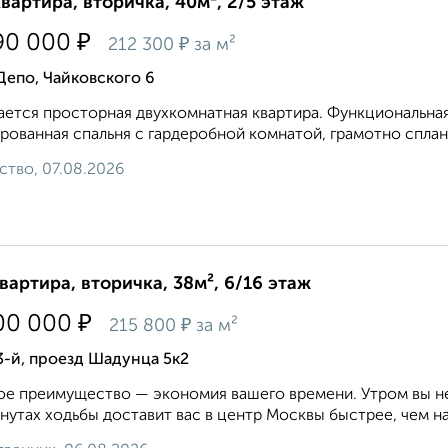
квартира, вторичка, 40м², 2/5 этаж
₽
90 000
₽
212 300
за м²
Депо, Чайковского 6
ется просторная двухкомнатная квартира. Функциональная 
рованная спальня с гардеробной комнатой, грамотно сплан
ство, 07.08.2026
квартира, вторичка, 38м², 6/16 этаж
₽
00 000
₽
215 800
за м²
3-й, проезд Шадунца 5к2
ое преимущество — экономия вашего времени. Утром вы не
инутах ходьбы доставит вас в центр Москвы быстрее, чем на