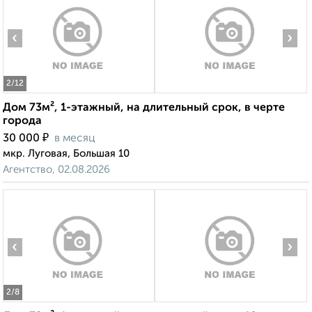
‹
›
2
/12
Дом 73м², 1-этажный, на длительный срок, в черте
города
₽
30 000
в месяц
мкр. Луговая, Большая 10
Агентство, 02.08.2026
‹
›
2
/8