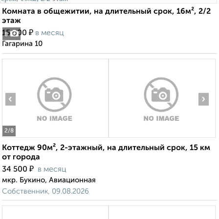
Комната в общежитии, на длительный срок, 16м², 2/2
этаж
₽
15 000
в месяц
8
Гагарина 10
‹
›
2
/8
Коттедж 90м², 2-этажный, на длительный срок, 15 км
от города
₽
34 500
в месяц
мкр. Букино, Авиационная
Собственник, 09.08.2026