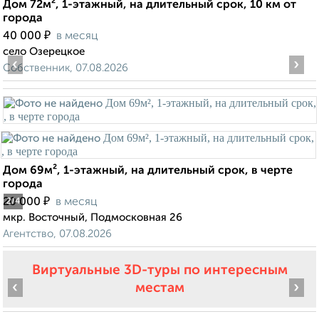
Дом 72м², 1-этажный, на длительный срок, 10 км от
города
₽
40 000
в месяц
село Озерецкое
‹
›
Собственник, 07.08.2026
Дом 69м², 1-этажный, на длительный срок, в черте
города
₽
20 000
в месяц
2
/4
мкр. Восточный, Подмосковная 26
Агентство, 07.08.2026
Виртуальные 3D-туры по интересным
‹
›
местам