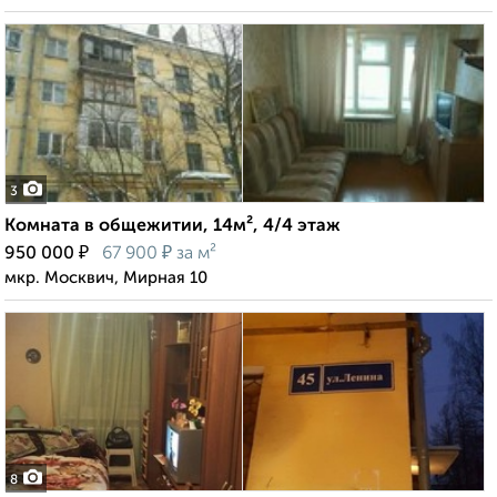
3
Комната в общежитии, 14м², 4/4 этаж
₽
₽
950 000
67 900
за м²
мкр. Москвич, Мирная 10
8