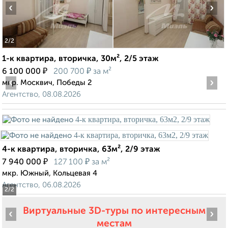
‹
›
2
/2
1-к квартира, вторичка, 30м², 2/5 этаж
₽
₽
6 100 000
200 700
за м²
‹
›
мкр. Москвич, Победы 2
Агентство, 08.08.2026
4-к квартира, вторичка, 63м², 2/9 этаж
₽
₽
7 940 000
127 100
за м²
мкр. Южный, Кольцевая 4
Агентство, 06.08.2026
2
/2
Виртуальные 3D-туры по интересным
‹
›
местам