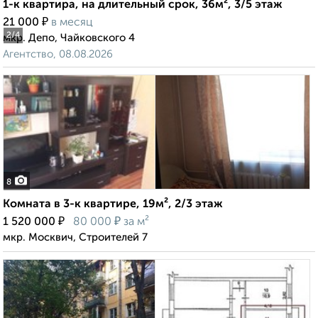
1-к квартира, на длительный срок, 36м², 3/5 этаж
₽
21 000
в месяц
2
/4
мкр. Депо, Чайковского 4
Агентство, 08.08.2026
8
Комната в 3-к квартире, 19м², 2/3 этаж
₽
₽
1 520 000
80 000
за м²
мкр. Москвич, Строителей 7