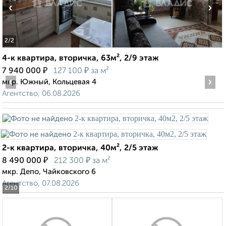
‹
›
2
/2
4-к квартира, вторичка, 63м², 2/9 этаж
₽
₽
7 940 000
127 100
за м²
‹
›
мкр. Южный, Кольцевая 4
Агентство, 06.08.2026
2-к квартира, вторичка, 40м², 2/5 этаж
₽
₽
8 490 000
212 300
за м²
мкр. Депо, Чайковского 6
Агентство, 07.08.2026
2
/10