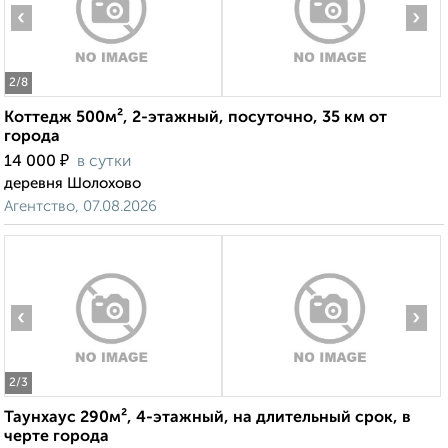
‹
›
2
/8
Коттедж 500м², 2-этажный, посуточно, 35 км от
города
₽
14 000
в сутки
деревня Шолохово
Агентство, 07.08.2026
‹
›
2
/3
Таунхаус 290м², 4-этажный, на длительный срок, в
черте города