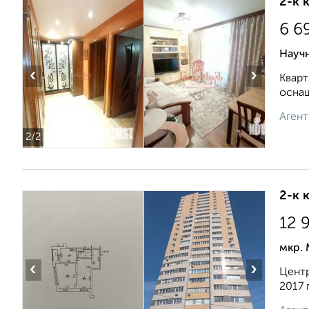
2-к 
6 6
Науч
‹
›
Кварт
оснащ
Агент
2
/2
2-к 
12 
мкр. 
‹
›
Центр
2017 