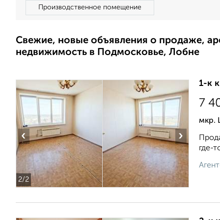
Производственное помещение
Свежие, новые объявления о продаже, а
недвижимость в Подмосковье, Лобне
1-к 
7 4
мкр. 
‹
›
Прода
где-т
Агент
2
/2