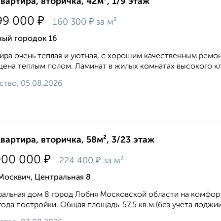
квартира, вторичка, 42м², 1/9 этаж
₽
99 000
₽
160 300
за м²
ный городок 16
ира очень теплая и уютная, с хорошим качественным ремон
ена теплым полом. Ламинат в жилых комнатах высокого кла
ство, 05.08.2026
квартира, вторичка, 58м², 3/23 этаж
₽
900 000
₽
224 400
за м²
Москвич, Центральная 8
альная дом 8 город Лобня Московской области на комфор
года постройки. Общая площадь-57,5 кв.м.(без учёта лоджии), 