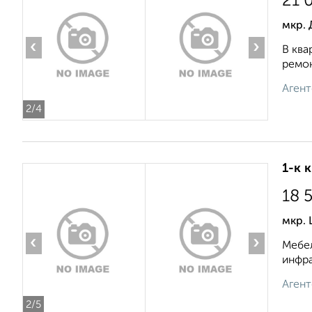
21 
мкр. 
‹
›
В ква
ремон
Агент
2
/4
1-к 
18 
мкр. 
‹
›
Мебел
инфра
Агент
2
/5