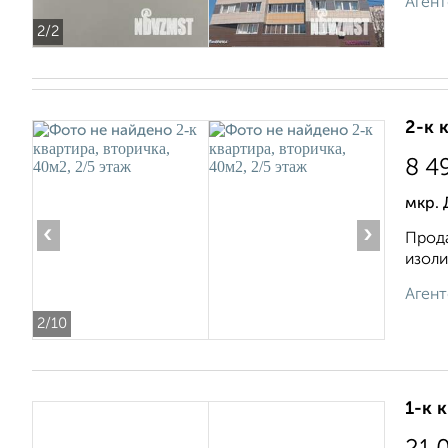
Агент
2
/2
2-к 
8 4
мкр. 
‹
›
Прода
изоли
Агент
2
/10
1-к 