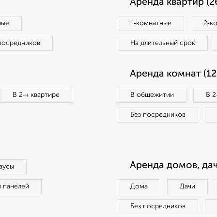
Аренда квартир (2
ные
1‑комнатные
2‑к
посредников
На длительный срок
Аренда комнат (12
В 2‑к квартире
В общежитии
В 2
Без посредников
Аренда домов, дач
аусы
п панелей
Дома
Дачи
Без посредников