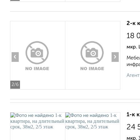
2-к 
18 
мкр. 
‹
›
Мебел
инфра
Агент
2
/6
1-к 
24 
мкр. 