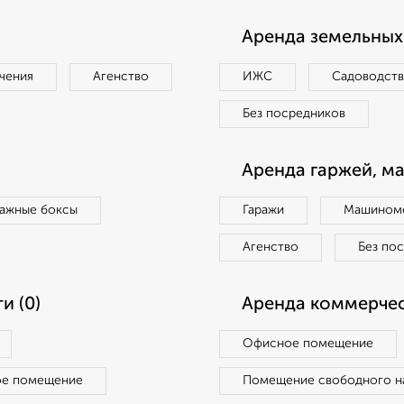
Аренда земельных 
чения
Агенство
ИЖС
Садоводст
Без посредников
Аренда гаржей, м
ражные боксы
Гаражи
Машиноме
Агенство
Без по
и (0)
Аренда коммерчес
Офисное помещение
ое помещение
Помещение свободного н