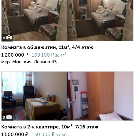
4
Комната в общежитии, 11м², 4/4 этаж
₽
₽
1 200 000
109 100
за м²
мкр. Москвич, Ленина 43
8
Комната в 2-к квартире, 10м², 7/16 этаж
₽
₽
1 500 000
150 000
за м²