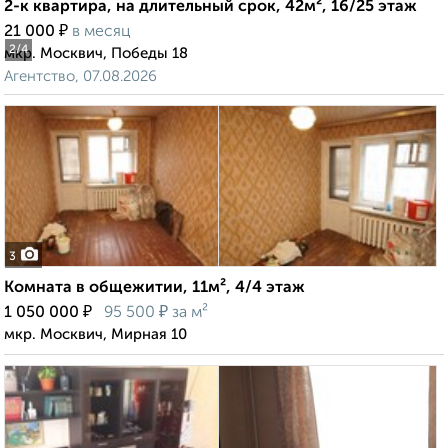
2-к квартира, на длительный срок, 42м², 16/25 этаж
₽
21 000
в месяц
2
/4
мкр. Москвич, Победы 18
Агентство, 07.08.2026
3
Комната в общежитии, 11м², 4/4 этаж
₽
₽
1 050 000
95 500
за м²
мкр. Москвич, Мирная 10