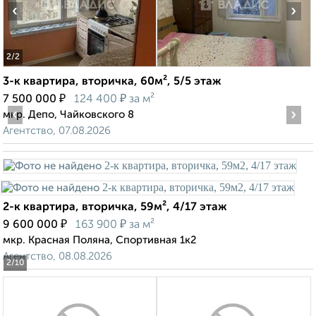
‹
›
2
/2
3-к квартира, вторичка, 60м², 5/5 этаж
₽
₽
7 500 000
124 400
за м²
‹
›
мкр. Депо, Чайковского 8
Агентство, 07.08.2026
2-к квартира, вторичка, 59м², 4/17 этаж
₽
₽
9 600 000
163 900
за м²
мкр. Красная Поляна, Спортивная 1к2
Агентство, 08.08.2026
2
/10