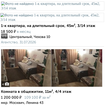
1-к квартира, на длительный срок, 45м², 3/14 этаж
₽
18 500
в месяц
2
/5
мкр. Центральный, Чехова 10
Агентство, 31.07.2026
4
Комната в общежитии, 11м², 4/4 этаж
₽
₽
1 200 000
109 100
за м²
мкр. Москвич, Ленина 43