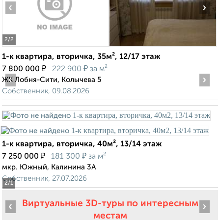
‹
›
2
/2
1-к квартира, вторичка, 35м², 12/17 этаж
₽
₽
7 800 000
222 900
за м²
‹
›
ЖК Лобня-Сити, Колычева 5
Собственник, 09.08.2026
1-к квартира, вторичка, 40м², 13/14 этаж
₽
₽
7 250 000
181 300
за м²
мкр. Южный, Калинина 3А
Собственник, 27.07.2026
2
/1
Виртуальные 3D-туры по интересным
‹
›
местам