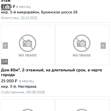
этаж
₽
6 000
в месяц
3
мкр. 3-й микрорайон, Букинское шоссе 26
Агентство, 10.12.2021
‹
›
2
/8
Дом 80м², 2-этажный, на длительный срок, в черте
города
₽
25 000
в месяц
мкр. 3-й, Нестериха
Собственник, 09.08.2026