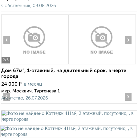
Собственник, 09.08.2026
‹
›
2
/6
Дом 67м², 1-этажный, на длительный срок, в черте
города
₽
24 000
в месяц
мкр. Москвич, Тургенева 1
‹
›
Агентство, 26.07.2026