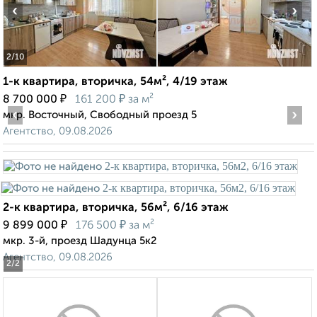
‹
›
2
/10
1-к квартира, вторичка, 54м², 4/19 этаж
₽
₽
8 700 000
161 200
за м²
‹
›
мкр. Восточный, Свободный проезд 5
Агентство, 09.08.2026
2-к квартира, вторичка, 56м², 6/16 этаж
₽
₽
9 899 000
176 500
за м²
мкр. 3-й, проезд Шадунца 5к2
Агентство, 09.08.2026
2
/2