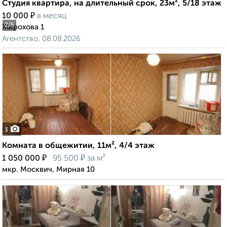
Студия квартира, на длительный срок, 23м², 5/18 этаж
₽
10 000
в месяц
2
/5
Жирохова 1
Агентство, 08.08.2026
3
Комната в общежитии, 11м², 4/4 этаж
₽
₽
1 050 000
95 500
за м²
мкр. Москвич, Мирная 10