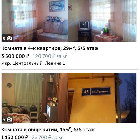
8
Комната в 4-к квартире, 29м², 3/5 этаж
₽
₽
3 500 000
120 700
за м²
мкр. Центральный, Ленина 1
8
Комната в общежитии, 15м², 5/5 этаж
₽
₽
1 150 000
76 700
за м²