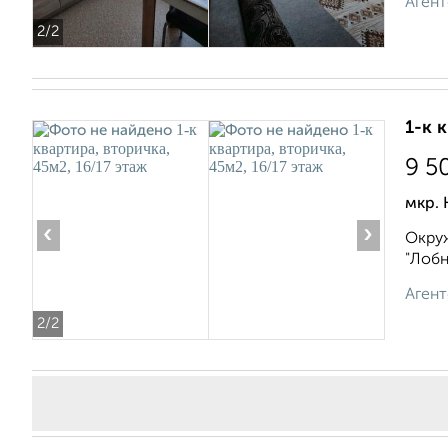
Агент
2
/2
1-к 
9 5
мкр.
‹
›
Окруж
"Лобн
Агент
2
/2