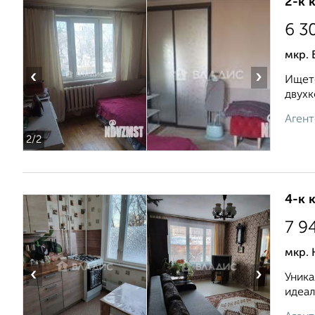
2-к 
6 3
мкр. 
‹
›
Ищете
двухк
Агент
2
/2
4-к 
7 9
мкр.
‹
›
Уника
идеал