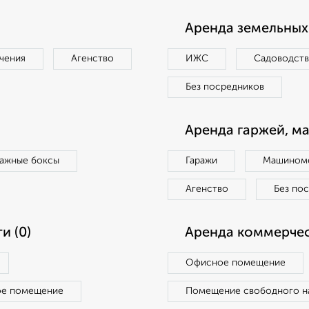
Аренда земельных 
чения
Агенство
ИЖС
Садоводст
Без посредников
Аренда гаржей, м
ражные боксы
Гаражи
Машиноме
Агенство
Без по
и (0)
Аренда коммерчес
Офисное помещение
ое помещение
Помещение свободного н