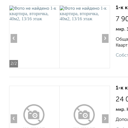
1-к 
7 9
мкр. 
‹
›
Общая
Кварт
Собст
2
/2
1-к 
24 
мкр. 
‹
›
Допол