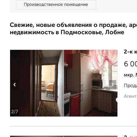
Производственное помещение
Свежие, новые объявления о продаже, а
недвижимость в Подмосковье, Лобне
2-к 
6 0
мкр. 
‹
›
Прода
Агент
2
/7