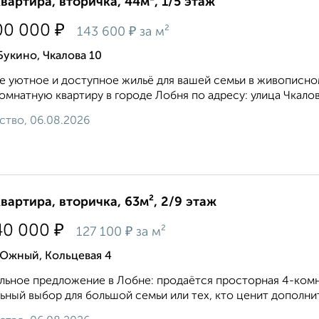
квартира, вторичка, 44м², 1/5 этаж
₽
00 000
₽
143 600
за м²
Букино, Чкалова 10
 уютное и доступное жильё для вашей семьи в живописн
омнатную квартиру в городе Лобня по адресу: улица Чкалова
ство, 06.08.2026
квартира, вторичка, 63м², 2/9 этаж
₽
40 000
₽
127 100
за м²
 Южный, Кольцевая 4
льное предложение в Лобне: продаётся просторная 4-комна
ьный выбор для большой семьи или тех, кто ценит дополнит