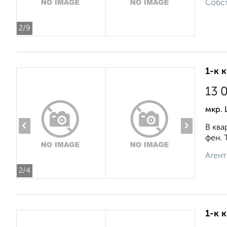
Собст
2
/9
1-к 
13 
мкр. 
‹
›
В ква
фен. 
Агент
2
/4
1-к 