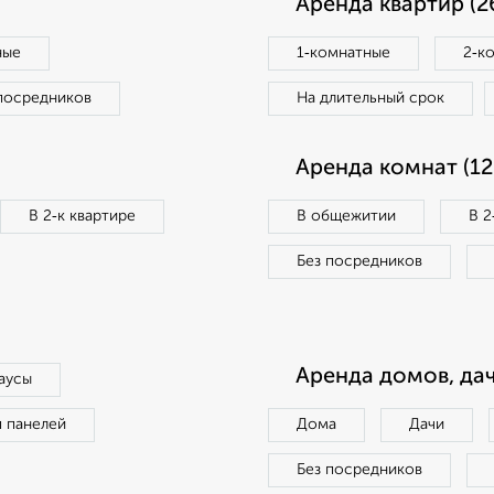
Аренда квартир (2
ные
1‑комнатные
2‑к
посредников
На длительный срок
Аренда комнат (12
В 2‑к квартире
В общежитии
В 2
Без посредников
Аренда домов, дач
аусы
п панелей
Дома
Дачи
Без посредников