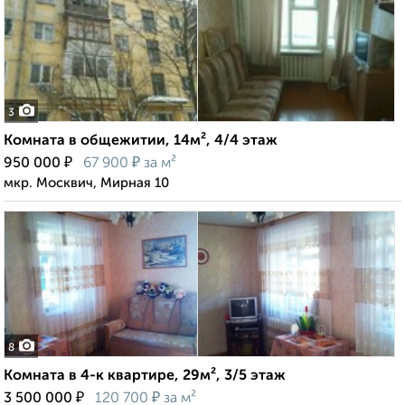
3
Комната в общежитии, 14м², 4/4 этаж
₽
₽
950 000
67 900
за м²
мкр. Москвич, Мирная 10
8
Комната в 4-к квартире, 29м², 3/5 этаж
₽
₽
3 500 000
120 700
за м²