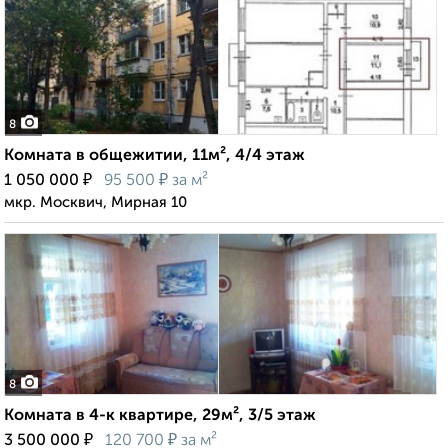
8
Комната в общежитии, 11м², 4/4 этаж
₽
₽
1 050 000
95 500
за м²
мкр. Москвич, Мирная 10
8
Комната в 4-к квартире, 29м², 3/5 этаж
₽
₽
3 500 000
120 700
за м²