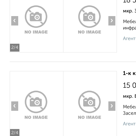
18 
мкр. 
‹
›
Мебел
инфра
Агент
2
/4
1-к 
15 
мкр. 
‹
›
Мебел
Засел
Агент
2
/4