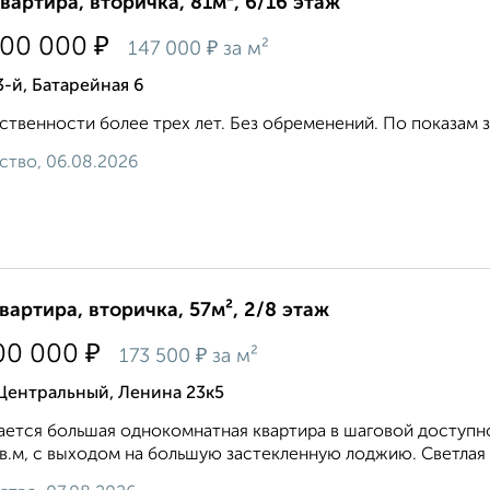
квартира, вторичка, 81м², 6/16 этаж
₽
900 000
₽
147 000
за м²
3-й, Батарейная 6
ственности более трех лет. Без обременений. По показам з
ство, 06.08.2026
квартира, вторичка, 57м², 2/8 этаж
₽
00 000
₽
173 500
за м²
Центральный, Ленина 23к5
ется большая однокомнатная квартира в шаговой доступн
кв.м, с выходом на большую застекленную лоджию. Светлая к