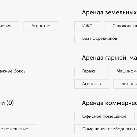
Аренда земельных 
чения
Агенство
ИЖС
Садоводст
Без посредников
Аренда гаржей, м
ражные боксы
Гаражи
Машиноме
Агенство
Без по
и (0)
Аренда коммерчес
Офисное помещение
ое помещение
Помещение свободного н