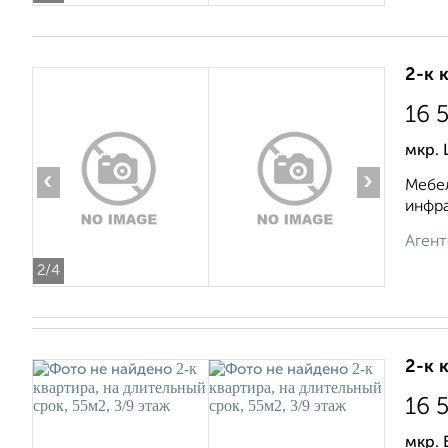
2-к 
16 
мкр. 
‹
›
Мебел
инфра
Агент
2
/4
2-к 
16 
мкр. 