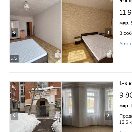
3-к 
11 
мкр. 
‹
›
В соб
Агент
2
/2
1-к 
9 8
мкр. 
‹
›
Прода
13,5 