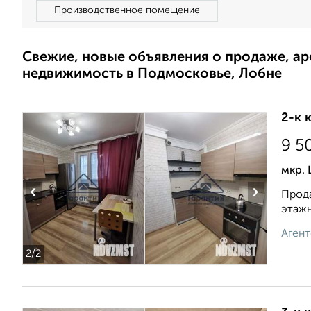
Производственное помещение
Свежие, новые объявления о продаже, а
недвижимость в Подмосковье, Лобне
2-к 
9 5
мкр. 
‹
›
Прода
этажн
Агент
2
/2