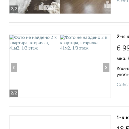
Агент
2
/2
2-к 
6 9
мкр.
‹
›
Комна
удобн
Собст
2
/2
1-к 