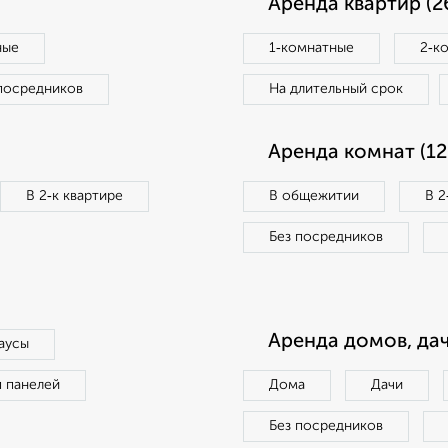
Аренда квартир (2
ные
1‑комнатные
2‑к
посредников
На длительный срок
Аренда комнат (12
В 2‑к квартире
В общежитии
В 2
Без посредников
Аренда домов, дач
аусы
п панелей
Дома
Дачи
Без посредников