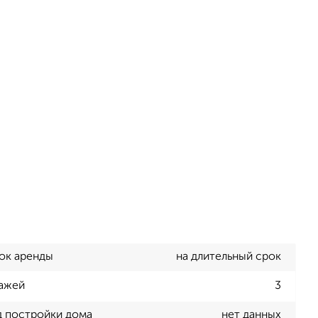
ок аренды
на длительный срок
ажей
3
д постройки дома
нет данных