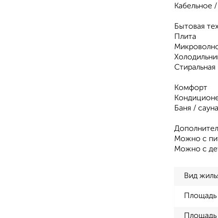
Кабельное 
Бытовая те
Плита
Микроволн
Холодильни
Стиральная
Комфорт
Кондицион
Баня / саун
Дополнител
Можно с п
Можно с де
Вид жиль
Площадь
Площадь 