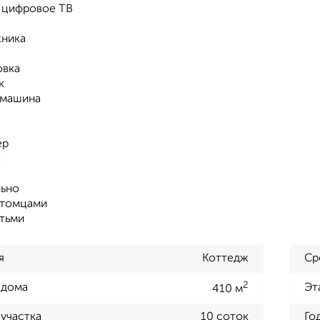
/ цифровое ТВ
хника
овка
к
 машина
ер
а
ьно
итомцами
тьми
я
Коттедж
Ср
2
 дома
Эт
410 м
участка
10 соток
Го