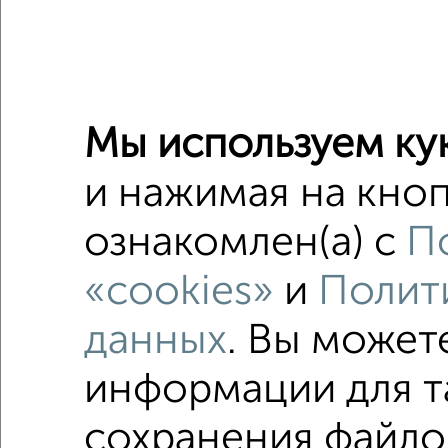
Недалеко о
Коттедж
Поиск по с
Мы используем ку
жилой к
и нажимая на кноп
С холод
ознакомлен(а) с
П
С интер
«cookies»
и
Полит
площадь
данных
. Вы может
На берег
информации для т
сохранения файлов