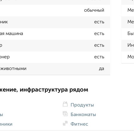
обычный
Ме
ник
есть
Ме
ая машина
есть
Бы
р
есть
Ин
онер
есть
Мо
 животными
да
жение, инфраструктура рядом
Продукты
ды
Банкоматы
иники
Фитнес