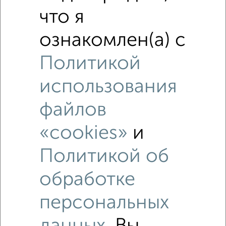
1‑комнатные квартиры недалеко от Краснополянская 33
что я
ознакомлен(а) с
Политикой
использования
файлов
«cookies»
и
Политикой об
обработке
персональных
Рядом, с меньшей ценой