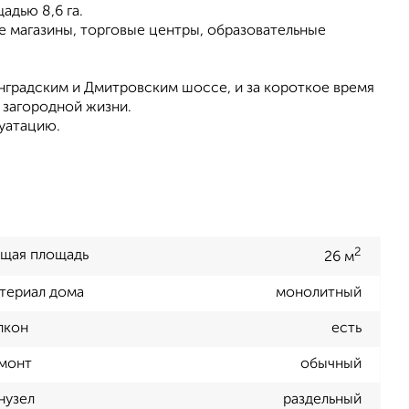
адью 8,6 га.
е магазины, торговые центры, образовательные
нградским и Дмитровским шоссе, и за короткое время
 загородной жизни.
луатацию.
2
щая площадь
26 м
териал дома
монолитный
лкон
есть
монт
обычный
нузел
раздельный