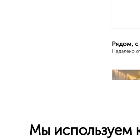
Рядом, с
Недалеко о
‹
Мы используем к
2
/2