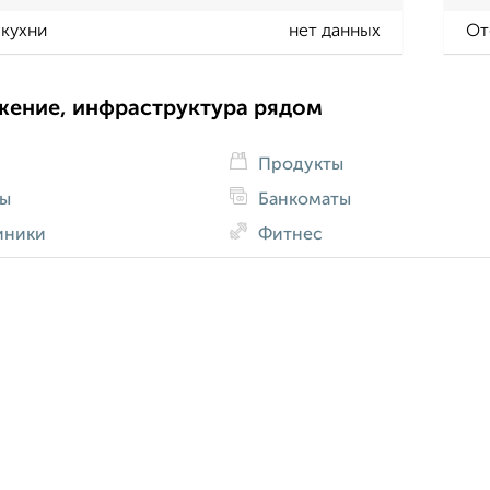
кухни
нет данных
От
жение, инфраструктура рядом
Продукты
ды
Банкоматы
иники
Фитнес