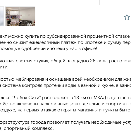
кт можно купить по субсидированной процентной ставке от 
венно снизит ежемесячный платеж по ипотеке и сумму пер
помощь в одобрении ипотеки у нас в офисе!
ютная светлая студия, общей площадью 26 кв.м., расположенн
ити.
ностью меблирована и оснащена всей необходимой для жизн
 система контроля протечки воды в ванной и кухне, в ванн
екс ''Лобня Сити'' расположен в 18 км от МКАД в центре г
ройство включены парковочные зоны, детские и спортивные
оздухе, на первых этажах открыты магазины и пункты быт
фраструктура города позволяет получать необходимые усл
а, спортивный комплекс,