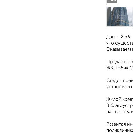
Данный объе
что сущест
Оказываем 
Продаётся у
ЖК Лобня С
Студия пол
установлена
Жилой компл
В благоуст
на свежем в
Развитая ин
поликлиник