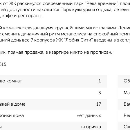
х от ЖК раскинулся современный парк ''Река времени'', площ
ей доступности находится Парк культуры и отдыха, сетевы
 кафе и рестораны.
й комплекс связан двумя крупнейшими магистралями: Лени
 сменить динамичный ритм мегаполиса на спокойный темп
ний день все 7 корпусов ЖК ''Лобня Сити'' введены в эксп
ик, прямая продажа, в квартире никто не прописан.
615
во комнат
1
Об
3
Ма
ажей в доме
17
Ба
ройки дома
нет данных
Ре
я
вторичка
Са