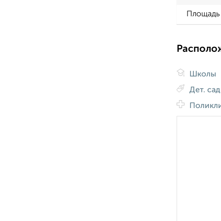
Площадь 
Располо
Школы
Дет. са
Поликл