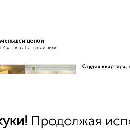
 меньшей ценой
т Колычева 1 с ценой ниже
Студия квартира, 
₽
5 800 000
2
ЖК Лобня-Сити, Колы
›
Продам квартиру. Мож
рядом: - магазины, а
сады для семей с деть
уки!
Продолжая исп
Агентство, 08.08.202