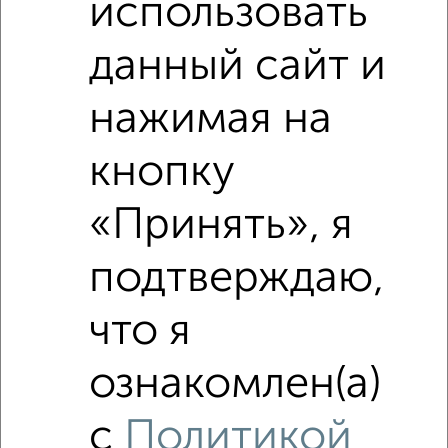
использовать
данный сайт и
нажимая на
кнопку
Сравнение средних цен
3‑комнатные квартиры с похожей площадью ±10%
«Принять», я
₽
8 030 000
подтверждаю,
₽
5 950 000
что я
₽
8 030 000
ознакомлен(а)
Средняя цена район
с
Политикой
Это предложение