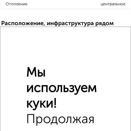
Отопление
центральное
Расположение, инфраструктура рядом
Школы
Продукты
Аптеки
Дет. сады
Банкоматы
Торг. центры
Поликлиники
Фитнес
Кафе
Мы
используем
куки!
Продолжая