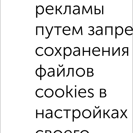
₽
₽
6 300 000
174 600
за м²
рекламы
мкр. Букино, Авиационная 5
Агентство, 10.08.2026
путем запре
1-к квартиры
Поиск по схожим параметрам:
сохранения
микрорайон Букино
на улице Борисова
файлов
не первый этаж
не последний этаж
с балконом
c большой кухней
с центральным отоплением
cookies в
Вторичное жилье
в панельном доме
с раздельным санузлом
площадью до 50 м²
настройках
В ипотеку
↑ НАВЕРХ К МЕНЮ