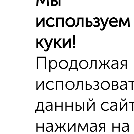
Мы
используем
куки!
Продолжая
использова
Рядом, с меньшей ценой
Недалеко от Борисова 24 с ценой ниже
данный сайт
нажимая на