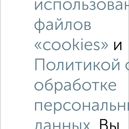
использова
Агентство, 10.08.2026
файлов
‹
›
«cookies»
и
2
/2
Политикой 
1-к квартира, вторичка, 39м², 10/12 этаж
₽
₽
5 950 000
152 600
за м²
мкр. Букино, Заречная 16
обработке
Агентство, 10.08.2026
персональн
‹
›
данных
. Вы