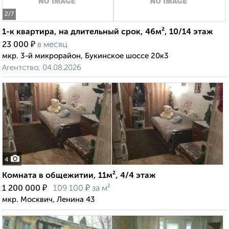
2
/7
1-к квартира, на длительный срок, 46м², 10/14 этаж
₽
23 000
в месяц
мкр. 3-й микрорайон, Букинское шоссе 20к3
Агентство, 04.08.2026
4
Комната в общежитии, 11м², 4/4 этаж
₽
₽
1 200 000
109 100
за м²
мкр. Москвич, Ленина 43