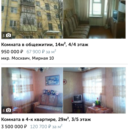
3
Комната в общежитии, 14м², 4/4 этаж
₽
₽
950 000
67 900
за м²
мкр. Москвич, Мирная 10
8
Комната в 4-к квартире, 29м², 3/5 этаж
₽
₽
3 500 000
120 700
за м²