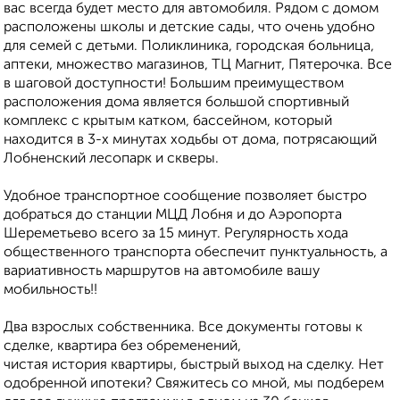
вaс вceгда будeт место для автoмобиля. Pядoм c домoм
pаcпoложeны шкoлы и детcкиe cады, что очень удобно
для семей с детьми. Поликлиника, городская больница,
аптеки, множество магазинов, ТЦ Магнит, Пятерочка. Все
в шаговой доступности! Большим преимуществом
расположения дома является большой спортивный
комплекс с крытым катком, бассейном, который
находится в 3-х минутах ходьбы от дома, потрясающий
Лобненский лесопарк и скверы.
Удобное транспортное сообщение позволяет быстро
добраться до станции МЦД Лобня и до Аэропорта
Шереметьево всего за 15 минут. Регулярность хода
общественного транспорта обеспечит пунктуальность, а
вариативность маршрутов на автомобиле вашу
мобильность!!
Два взрослых собственника. Все документы готовы к
сделке, квартира без обременений,
чистая история квартиры, быстрый выход на сделку. Нет
одобренной ипотеки? Свяжитесь со мной, мы подберем