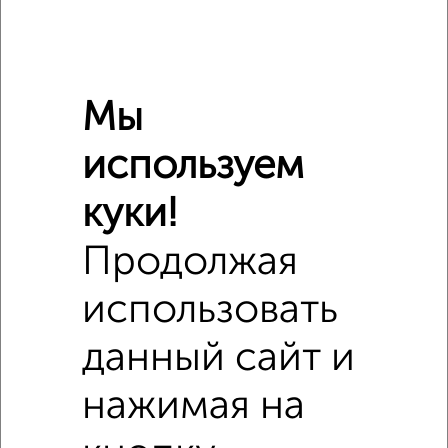
Мы
используем
куки!
Продолжая
использовать
Сравнение средних цен
данный сайт и
3‑комнатные квартиры с похожей площадью ±10%
нажимая на
₽
7 800 000