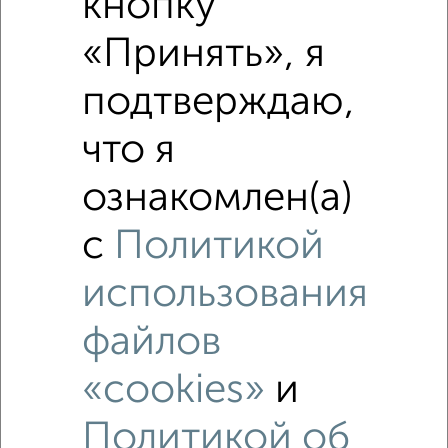
кнопку
₽
7 190 000
«Принять», я
₽
7 800 000
подтверждаю,
Средняя цена район
что я
Это предложение
Средняя цена по городу
ознакомлен(а)
с
Политикой
Похожие предложения рядом
3‑комнатные квартиры недалеко от Научный городок 18
использования
файлов
«cookies»
и
Политикой об