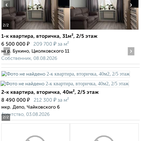
‹
›
2
/2
1-к квартира, вторичка, 31м², 2/5 этаж
₽
₽
6 500 000
209 700
за м²
‹
›
мкр. Букино, Циолковского 11
Собственник, 08.08.2026
2-к квартира, вторичка, 40м², 2/5 этаж
₽
₽
8 490 000
212 300
за м²
мкр. Депо, Чайковского 6
Агентство, 03.08.2026
2
/2