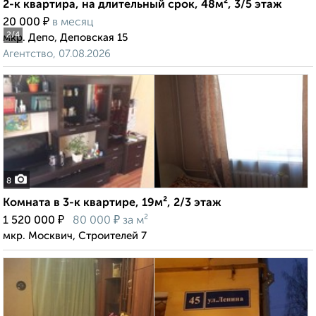
2-к квартира, на длительный срок, 48м², 3/5 этаж
₽
20 000
в месяц
2
/4
мкр. Депо, Деповская 15
Агентство, 07.08.2026
8
Комната в 3-к квартире, 19м², 2/3 этаж
₽
₽
1 520 000
80 000
за м²
мкр. Москвич, Строителей 7