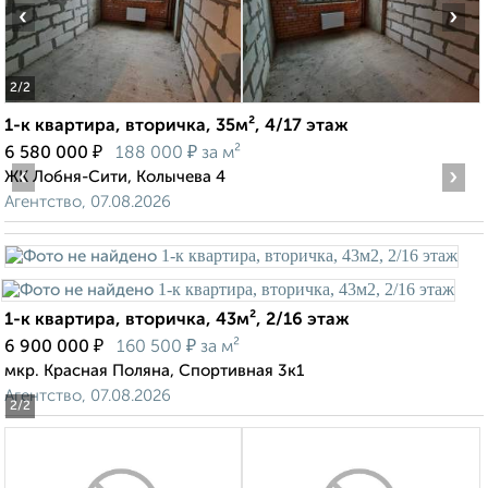
‹
›
2
/2
1-к квартира, вторичка, 35м², 4/17 этаж
₽
₽
6 580 000
188 000
за м²
‹
›
ЖК Лобня-Сити, Колычева 4
Агентство, 07.08.2026
1-к квартира, вторичка, 43м², 2/16 этаж
₽
₽
6 900 000
160 500
за м²
мкр. Красная Поляна, Спортивная 3к1
Агентство, 07.08.2026
2
/2