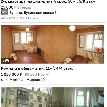
2-к квартира, на длительный срок, 50м², 5/9 этаж
₽
25 000
в месяц
2
/4
мкр. Букино, Букинское шоссе 5
Агентство, 03.08.2026
3
Комната в общежитии, 11м², 4/4 этаж
₽
₽
1 050 000
95 500
за м²
мкр. Москвич, Мирная 10