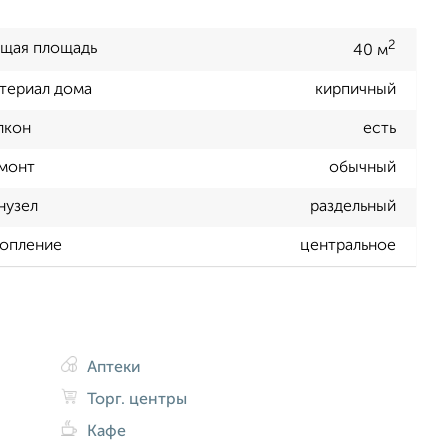
2
щая площадь
40 м
териал дома
кирпичный
лкон
есть
монт
обычный
нузел
раздельный
опление
центральное
Аптеки
Торг. центры
Кафе