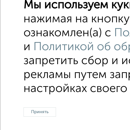
Мы используем кук
1‑комна
Поиск по с
нажимая на кнопку
микрора
ознакомлен(а) с
По
с центр
и
Политикой об об
площадь
запретить сбор и 
рекламы путем зап
Однокомнатные
Двухкомнатные
Трехкомна
настройках своего
Принять
Контакты
Политика конфиденциальности
Пользова
О проекте
Реклама на портале
Новос