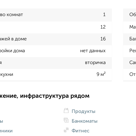
во комнат
1
Об
12
Ма
ажей в доме
16
Ба
ройки дома
нет данных
Ре
я
вторичка
Са
кухни
9 м²
От
жение, инфраструктура рядом
Продукты
ды
Банкоматы
иники
Фитнес