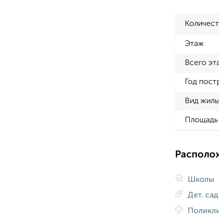
Количест
Этаж
Всего эт
Год пост
Вид жиль
Площадь 
Располо
Школы
Дет. са
Поликл