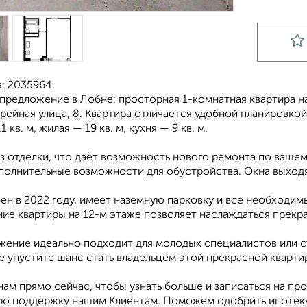
: 2035964.
 предложение в Лобне: просторная 1-комнатная квартира н
рейная улица, 8. Квартира отличается удобной планировк
 кв. м, жилая — 19 кв. м, кухня — 9 кв. м.
з отделки, что даёт возможность нового ремонта по ваше
полнительные возможности для обустройства. Окна выходя
ен в 2022 году, имеет наземную парковку и все необходим
ие квартиры на 12-м этаже позволяет наслаждаться прекр
жение идеально подходит для молодых специалистов или 
е упустите шанс стать владельцем этой прекрасной кварти
ам прямо сейчас, чтобы узнать больше и записаться на пр
ю поддержку нашим Клиентам. Поможем одобрить ипотеку