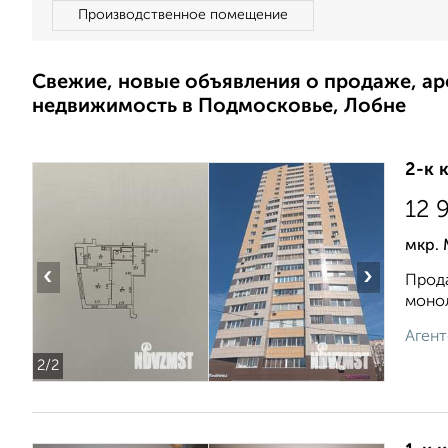
Производственное помещение
Свежие, новые объявления о продаже, а
недвижимость в Подмосковье, Лобне
2-к 
12 
мкр. 
‹
›
Прода
монол
Агент
2
/2