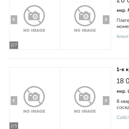
20 
мкр. 
‹
›
Плате
момен
Агент
2
/7
1-к 
18 
мкр. 
‹
›
В ква
сосед
Собст
2
/5