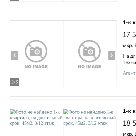
1-к 
17 
мкр. 
‹
›
На дл
техни
Агент
2
/3
1-к 
18 
мкр. 