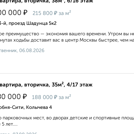
квартира, вторичка, 38м², 6/16 этаж
₽
00 000
₽
215 800
за м²
3-й, проезд Шадунца 5к2
ое преимущество — экономия вашего времени. Утром вы не
инутах ходьбы доставит вас в центр Москвы быстрее, чем на
венник, 06.08.2026
квартира, вторичка, 35м², 4/17 этаж
₽
80 000
₽
188 000
за м²
обня-Сити, Колычева 4
 парковочных мест, во дворах детские и спортивные площ
5 лет....