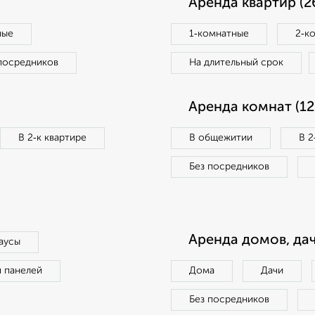
Аренда квартир (2
ные
1‑комнатные
2‑к
посредников
На длительный срок
Аренда комнат (12
В 2‑к квартире
В общежитии
В 2
Без посредников
Аренда домов, дач
аусы
п панелей
Дома
Дачи
Без посредников