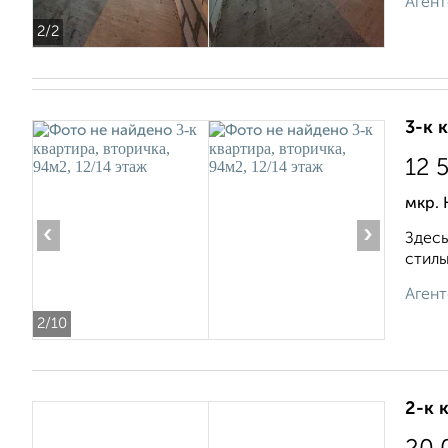
Агент
2
/2
3-к 
12 
мкр.
‹
›
Здесь
стиль
Агент
2
/10
2-к 