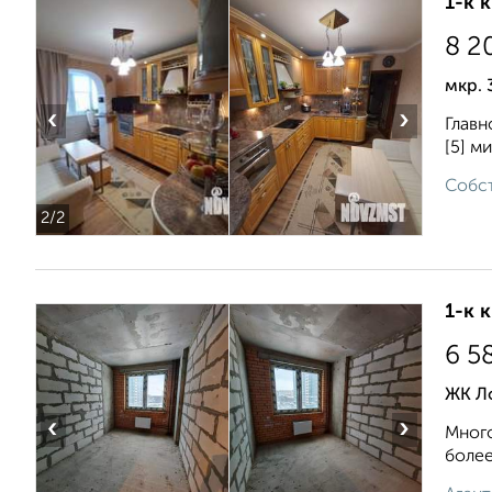
1-к 
8 2
мкр. 
‹
›
Главн
[5] м
Собст
2
/2
1-к 
6 5
ЖК Л
‹
›
Много
более 