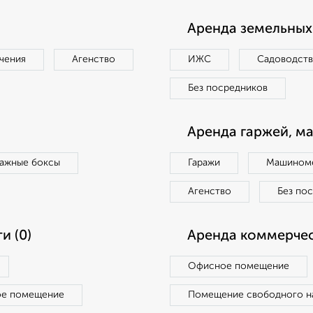
Аренда земельных 
чения
Агенство
ИЖС
Садоводст
Без посредников
Аренда гаржей, м
ражные боксы
Гаражи
Машиноме
Агенство
Без по
и (0)
Аренда коммерчес
Офисное помещение
ое помещение
Помещение свободного н