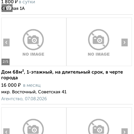
₽
1 800
в сутки
Светлая 1А
3
‹
›
2
/5
Дом 68м², 1-этажный, на длительный срок, в черте
города
₽
16 000
в месяц
мкр. Восточный, Советская 41
Агентство, 07.08.2026
‹
›