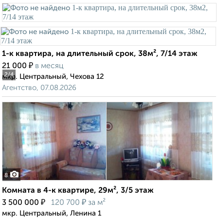
1-к квартира, на длительный срок, 38м², 7/14 этаж
₽
21 000
в месяц
2
/4
мкр. Центральный, Чехова 12
Агентство, 07.08.2026
8
Комната в 4-к квартире, 29м², 3/5 этаж
₽
₽
3 500 000
120 700
за м²
мкр. Центральный, Ленина 1