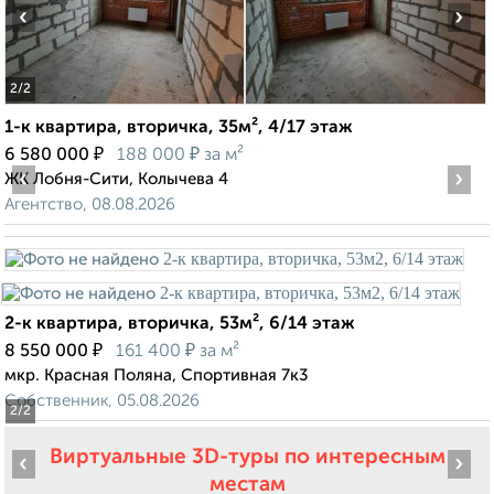
‹
›
2
/2
1-к квартира, вторичка, 35м², 4/17 этаж
₽
₽
6 580 000
188 000
за м²
‹
›
ЖК Лобня-Сити, Колычева 4
Агентство, 08.08.2026
2-к квартира, вторичка, 53м², 6/14 этаж
₽
₽
8 550 000
161 400
за м²
мкр. Красная Поляна, Спортивная 7к3
Собственник, 05.08.2026
2
/2
Виртуальные 3D-туры по интересным
‹
›
местам