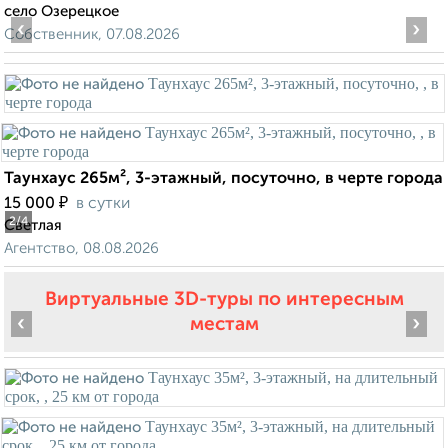
село Озерецкое
‹
›
Собственник, 07.08.2026
Таунхаус 265м², 3-этажный, посуточно, в черте города
₽
15 000
в сутки
2
/4
Светлая
Агентство, 08.08.2026
Виртуальные 3D-туры по интересным
‹
›
местам