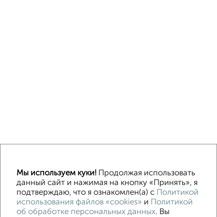
↑ НАВЕРХ К МЕНЮ
Мы используем куки!
Продолжая использовать
Машиноместа в паркинге
Без посредников
данный сайт и нажимая на кнопку «Принять», я
подтверждаю, что я ознакомлен(а) с
Политикой
использования файлов «cookies»
и
Политикой
Контакты
Политика конфиденциальности
об обработке персональных данных
. Вы