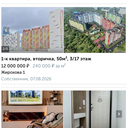
‹
›
2
/5
1-к квартира, вторичка, 50м², 3/17 этаж
₽
₽
12 000 000
240 000
за м²
Жирохова 1
Собственник, 07.08.2026
‹
›