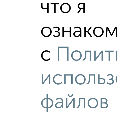
что я
‹
›
2
/2
ознаком
1-к квартира, вторичка, 40м², 9/14 этаж
₽
₽
7 550 000
188 800
за м²
мкр. Букино, Борисова 24
с
Полит
Собственник, 03.08.2026
использ
‹
›
файлов
2
/2
1-к квартира, вторичка, 40м², 13/16 этаж
₽
₽
7 900 000
199 500
за м²