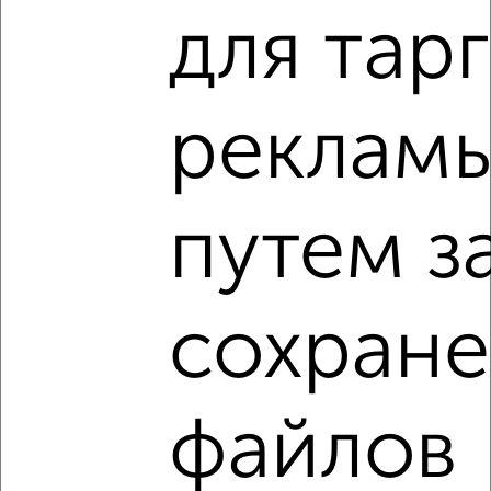
фильтров и сортировкой по параметрам, вы можете
для тар
подобрать для покупки однокомнатную квартиру, без
посредников, от собственника в Подмосковье, Лобне.
Найденные предложения: 36 объявлений, можно
посмотреть в виде списка или на карте, с описанием,
реклам
расположением, ценой и другими подробностями.
Подберите подходящую недвижимость из предложений
от собственников, риэлторов, застройщиков и агенств
путем з
недвижимости, связаться с ними можно по телефону или
написать сообщение в любом удобном для вас
мессенджере, это безопасно и бесплатно.
Для покупки квартиры доступна ипотека от крупнейших
сохран
банков России: СберБанк, ВТБ, Альфа-Банк,
Россельхозбанк, Совкомбанк, Т-Банк, Росбанк, Почта
Банк на сумму от 400 000 до 120 000 000 рублей сроком
до 30 лет.
файлов
Сайт работает во многих городах России.
Сколько стоит купить однокомнатную квартиру в