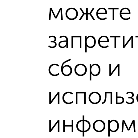
можете
‹
›
запрети
2
/1
1-к квартира, вторичка, 40м², 13/14 этаж
₽
₽
7 250 000
181 300
за м²
сбор и
мкр. Южный, Калинина 3А
Собственник, 27.07.2026
использ
1 / 1
Как купить однокомнатную квартиру, без посредников,
информ
от собственника в Подмосковье, Лобне на сайте Лобня-
недвижимость?
Используя удобную форму поиска с множеством