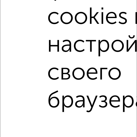
Подмосковье, Лобне?
cookies 
Цена недвижимости: мин. от
5800000
руб. до макс.
12000000
руб.
Средняя цена:
8143055
руб.
настрой
Цена за м2: от
193333
руб. до
240000
руб.
Средняя цена за м2:
208796
руб.
своего
Площадь: от
30
м2 до
50
м2
Средняя площадь:
39
м2
браузер
↑ НАВЕРХ К МЕНЮ
Однокомнатные
Двухкомнатные
Трехкомнатные
4‑комнатные
Квартиры студии
От застройщика
Без посредников
Вторичное жилье
В новостройке
В строящемся доме
В новом доме