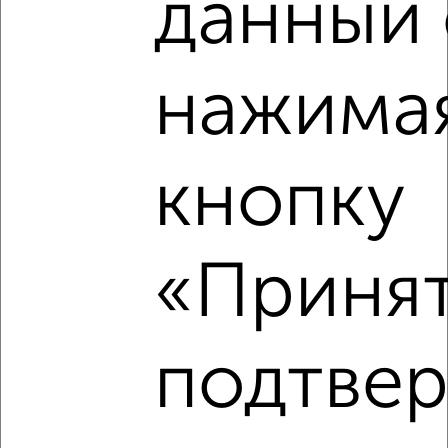
данный 
1-к квартира, вторичка, 42м², 10/24 этаж
₽
₽
8 550 000
203 600
за м²
мкр. Москвич, ЖК Москвич, Центральная 4
Собственник, 05.08.2026
нажимая
кнопку
‹
›
2
/2
«Принят
1-к квартира, вторичка, 31м², 2/5 этаж
₽
₽
6 500 000
209 700
за м²
мкр. Букино, Циолковского 11
подтве
Собственник, 05.08.2026