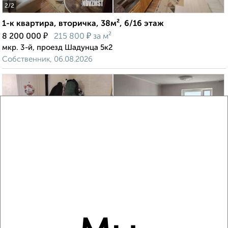
2
/2
1-к квартира, вторичка, 38м², 6/16 этаж
₽
₽
8 200 000
215 800
за м²
мкр. 3-й, проезд Шадунца 5к2
Собственник, 06.08.2026
‹
›
2
/9
1-к квартира, вторичка, 42м², 10/24 этаж
₽
₽
8 550 000
201 700
за м²
мкр. Москвич, ЖК Москвич, Центральная 4
Собственник, 05.08.2026