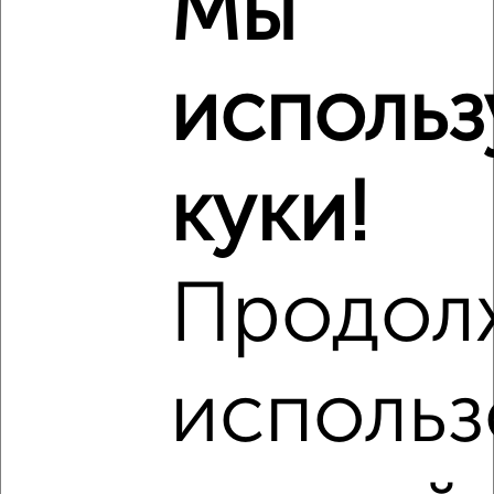
Мы
‹
›
использ
2
/10
куки!
1-к квартира, вторичка, 38м², 4/17 этаж
₽
₽
8 500 000
222 600
за м²
Юности 13
Собственник, 05.08.2026
Продол
использ
‹
›
2
/6