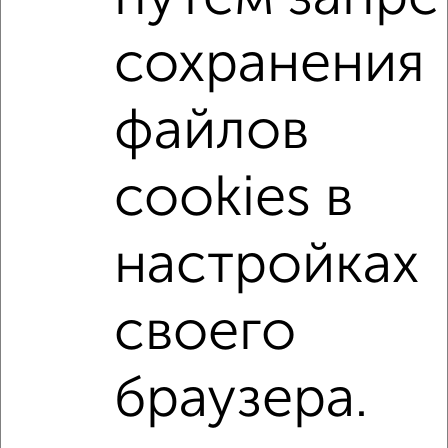
Поиск по схожим параметрам:
сохранения
жилой комплекс Лобня-Сити
на улице Колычева
без посредников
не первый этаж
файлов
не последний этаж
с балконом
c большой кухней
с центральным отоплением
Вторичное жилье
cookies в
в панельном доме
с раздельным санузлом
площадью до 40 м²
С большим балконом
настройках
↑ НАВЕРХ К МЕНЮ
своего
Однокомнатные
Двухкомнатные
Трехкомнатные
4‑комнатные
Квартиры студии
От застройщика
Без посредников
Вторичное жилье
браузера.
В новостройке
В строящемся доме
В новом доме