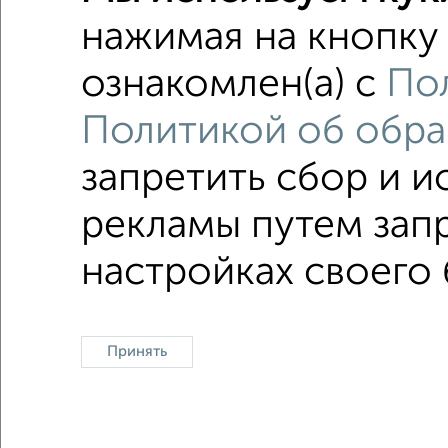
Поиск по с
нажимая на кнопку 
микрора
ознакомлен(а) с
По
в малоэ
Политикой об обра
в панел
запретить сбор и 
рекламы путем запр
Однокомнатные
Двухкомнатные
Трехкомна
настройках своего 
Принять
Контакты
Политика конфиденциальности
Пользова
О проекте
Реклама на портале
Новос
Консультации по недвижимости
Разме