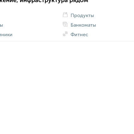
жение, инфраструктура рядом
Продукты
ды
Банкоматы
иники
Фитнес