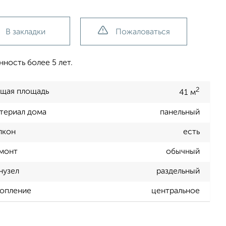
В закладки
Пожаловаться
ность более 5 лет.
2
щая площадь
41 м
териал дома
панельный
лкон
есть
монт
обычный
нузел
раздельный
опление
центральное