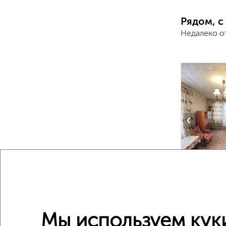
Рядом, с
Недалеко о
‹
2
/2
2-к квар
Мы используем кук