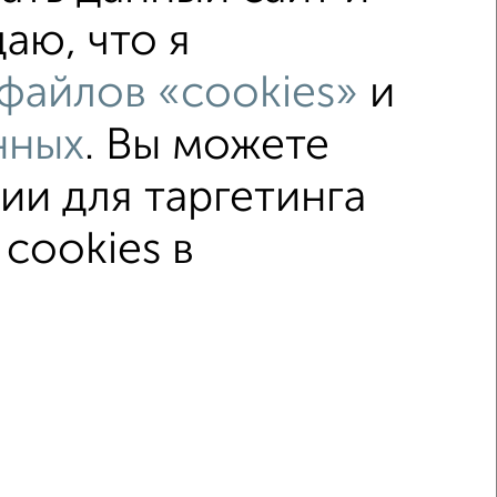
аю, что я
же
не последний этаж
файлов «cookies»
и
лением
Вторичное жилье
нных
. Вы можете
о 50 м²
ии для таргетинга
↑ НАВЕРХ К МЕНЮ
cookies в
ка
Без посредников
Вторичное жилье
© 2015–2026
Сайт-доска объявлений недвижимости
Застройщики
Ипотечный калькулятор
.me | dzen.ru)