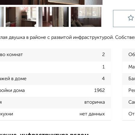
лая двушка в районе с развитой инфраструктурой. Собствен
во комнат
2
Об
1
Ма
ажей в доме
4
Ба
ройки дома
1962
Ре
я
вторичка
Са
кухни
нет данных
От