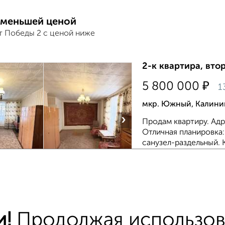
 меньшей ценой
т Победы 2 с ценой ниже
2-к квартира, втор
₽
5 800 000
1
мкр. Южный, Калини
›
Продам квартиру. Адре
Отличная планировка: к
санузел-раздельный. К
Агентство, 06.08.202
тиры
и!
Продолжая использова