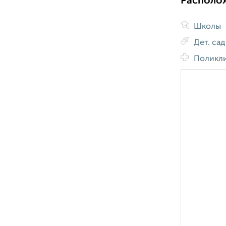
Располо
Школы
Дет. са
Поликл