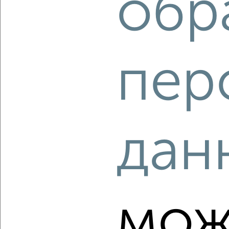
обр
‹
›
пер
2
/2
2-к квартира, вторичка, 46м², 5/5 этаж
₽
₽
6 000 000
130 500
за м²
мкр. Южный, Калинина 14
Агентство, 08.08.2026
дан
‹
›
мож
2
/2
2-к квартира, вторичка, 55м², 9/14 этаж