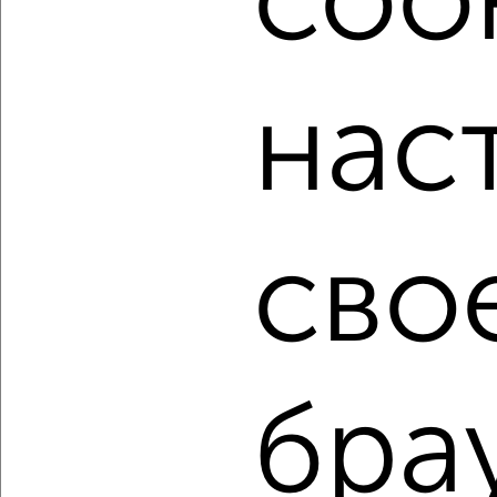
cook
мессенджере, это безопасно и бесплатно.
Для покупки квартиры доступна ипотека от крупнейших
банков России: СберБанк, ВТБ, Альфа-Банк,
нас
Россельхозбанк, Совкомбанк, Т-Банк, Росбанк, Почта
Банк на сумму от 400 000 до 120 000 000 рублей сроком
до 30 лет.
Сайт работает во многих городах России.
Сколько стоит купить двухкомнатную квартиру в
сво
Подмосковье, Лобне?
Цена недвижимости: мин. от
5100000
руб. до макс.
12900000
руб.
Средняя цена:
8489200
руб.
Цена за м2: от
127500
руб. до
204761
руб.
бра
Средняя цена за м2:
166454
руб.
Площадь: от
40
м2 до
63
м2