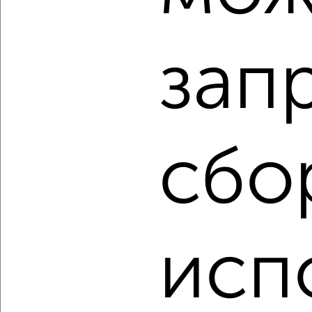
₽
₽
8 800 000
161 500
за м²
мкр. Южный, Калинина 3А
Агентство, 08.08.2026
зап
‹
›
сбо
2
/2
2-к квартира, вторичка, 55м², 2/3 этаж
₽
₽
7 300 000
133 500
за м²
мкр. Букино, Авиационная 12
Агентство, 08.08.2026
исп