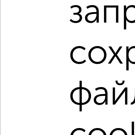
зап
Агентство, 08.08.2026
1 / 3
2
Как купить двухкомнатную квартиру, с балконом,
сох
лоджией в Подмосковье, Лобне на сайте Лобня-
недвижимость?
Используя удобную форму поиска с множеством
фильтров и сортировкой по параметрам, вы можете
подобрать для покупки двухкомнатную квартиру, с
балконом, лоджией в Подмосковье, Лобне.
фай
Найденные предложения: 136 объявлений, можно
посмотреть в виде списка или на карте, с описанием,
расположением, ценой и другими подробностями.
Подберите подходящую недвижимость из предложений
от собственников, риэлторов, застройщиков и агенств
недвижимости, связаться с ними можно по телефону или
написать сообщение в любом удобном для вас