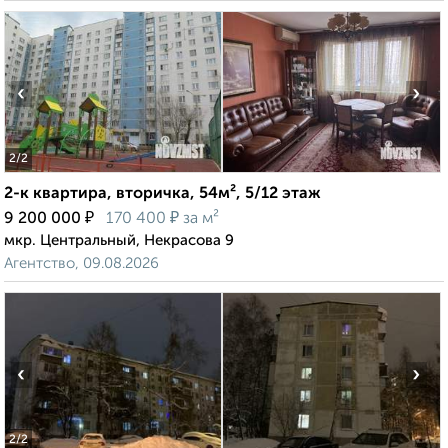
‹
›
2
/2
2-к квартира, вторичка, 54м², 5/12 этаж
₽
₽
9 200 000
170 400
за м²
мкр. Центральный, Некрасова 9
Агентство, 09.08.2026
‹
›
2
/2