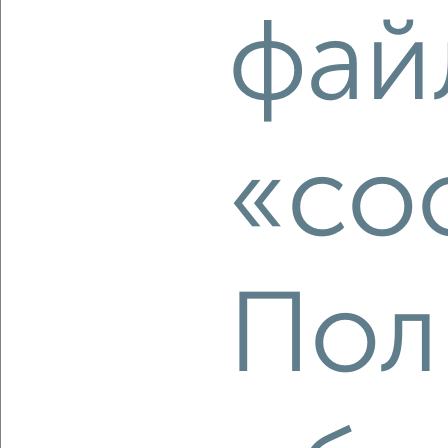
2
/2
фай
2-к квартира, вторичка, 45м², 4/5 этаж
₽
₽
6 000 000
133 400
за м²
мкр. Южный, Калинина 4
Агентство, 08.08.2026
«co
‹
›
2
/10
Пол
2-к квартира, вторичка, 63м², 7/15 этаж
₽
₽
9 650 000
153 200
за м²
мкр. Букино, Борисова 24
Агентство, 08.08.2026