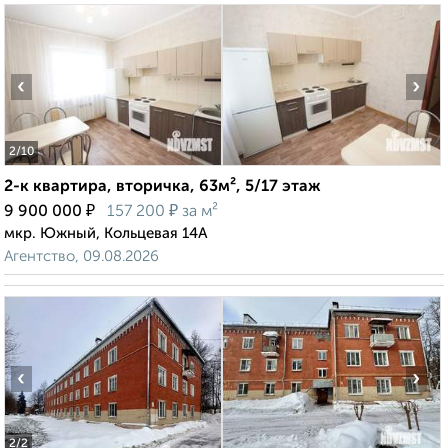
‹
›
2
/10
2-к квартира, вторичка, 63м², 5/17 этаж
₽
₽
9 900 000
157 200
за м²
мкр. Южный, Кольцевая 14А
Агентство, 09.08.2026
‹
›
2
/2