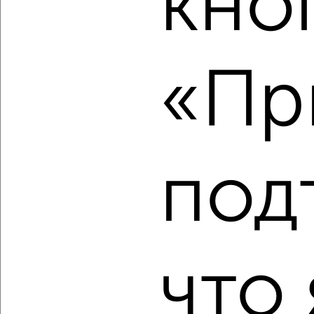
кно
2
/2
2-к квартира, вторичка, 56м², 6/16 этаж
«Пр
₽
₽
9 899 000
176 500
за м²
мкр. 3-й, проезд Шадунца 5к2
Агентство, 09.08.2026
под
‹
›
2
/10
что 
2-к квартира, вторичка, 47м², 1/5 этаж
₽
₽
8 999 000
191 500
за м²
мкр. Букино, Заречная 19
Агентство, 09.08.2026