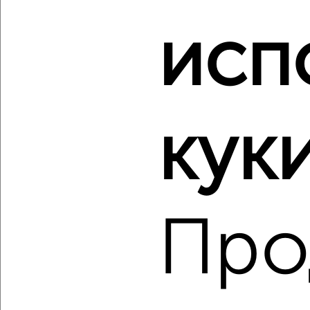
‹
›
исп
2
/2
2-к квартира, вторичка, 45м², 2/5 этаж
₽
₽
8 199 000
183 500
за м²
куки
мкр. Букино, Букинское шоссе 13
Агентство, 09.08.2026
Про
‹
›
2
/2
2-к квартира, вторичка, 45м², 2/5 этаж