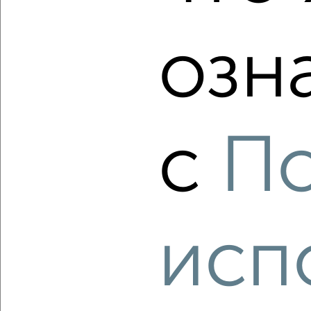
озн
‹
›
2
/2
с
П
2-к квартира, вторичка, 51м², 12/16 этаж
₽
₽
7 500 000
148 300
за м²
мкр. Букино, Букинское шоссе 27
Агентство, 09.08.2026
исп
‹
›