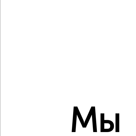
Агентство, 09.08.2026
Виртуальные 3D-туры по музеям и объектам
культуры
‹
›
2
/7
2-к квартира, вторичка, 41м², 1/4 этаж
₽
₽
6 000 000
146 400
за м²
Мы
мкр. Москвич, Победы 2
Агентство, 09.08.2026