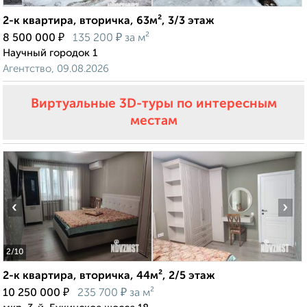
2-к квартира, вторичка, 63м², 3/3 этаж
₽
₽
8 500 000
135 200
за м²
Научный городок 1
Агентство, 09.08.2026
Виртуальные 3D-туры по интересным
местам
‹
›
2
/10
2-к квартира, вторичка, 44м², 2/5 этаж
₽
₽
10 250 000
235 700
за м²