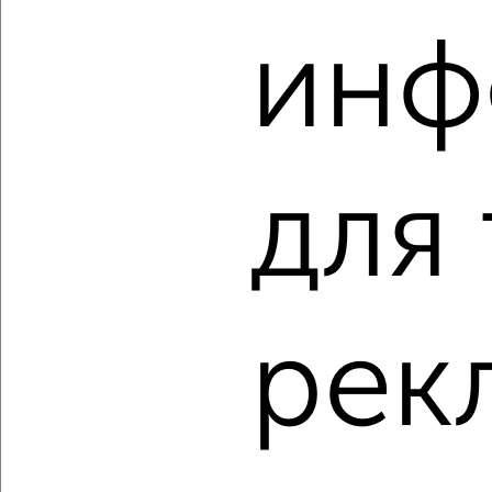
‹
›
инф
2
/2
2-к квартира, вторичка, 40м², 1/4 этаж
₽
₽
8 500 000
211 500
за м²
мкр. Букино, Циолковского 1
Агентство, 08.08.2026
для
‹
›
рек
2
/2
2-к квартира, вторичка, 58м², 3/23 этаж
₽
₽
12 900 000
224 400
за м²
мкр. Москвич, Центральная 8