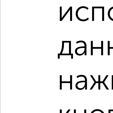
₽
₽
исп
8 199 000
183 500
за м²
мкр. Букино, Букинское шоссе 13
Агентство, 09.08.2026
дан
‹
›
2
/2
2-к квартира, вторичка, 44м², 1/5 этаж
наж
₽
₽
6 300 000
143 600
за м²
мкр. Букино, Чкалова 10
Агентство, 09.08.2026
‹
›