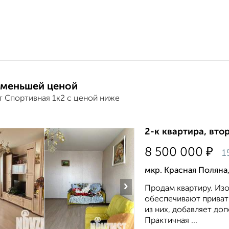
 меньшей ценой
т Спортивная 1к2 с ценой ниже
2-к квартира, втор
₽
8 500 000
1
мкр. Красная Поляна
›
Продам квартиру. Изо
обеспечивают приват
из них, добавляет до
Практичная ...