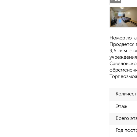
Номер лота
Продается п
9,6 кв.м. с
учреждения,
Савеловско
обременени
Торг возмо
Количест
Этаж
Всего эт
Год пост