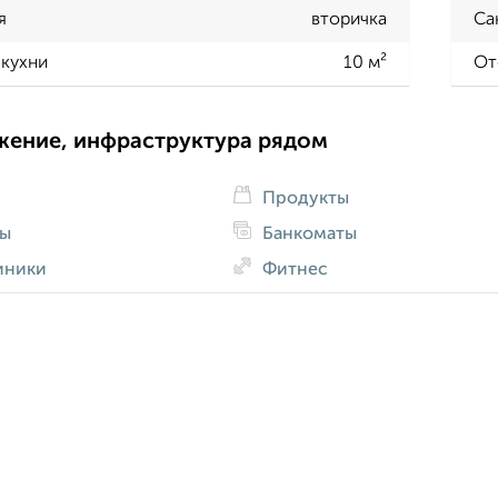
я
вторичка
Са
кухни
10 м²
От
жение, инфраструктура рядом
Продукты
ды
Банкоматы
иники
Фитнес