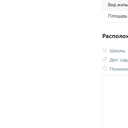
Вид жиль
Площадь 
Располо
Школы
Дет. са
Поликл