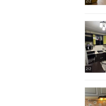
2
/2
‹
2
/2