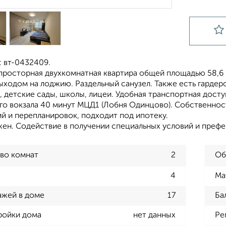
: вт-0432409.
росторная двухкомнатная квартира общей площадью 58,6 кв 
 выходом на лоджию. Раздельный санузел. Также есть гарде
 детские сады, школы, лицеи. Удобная транспортная досту
го вокзала 40 минут МЦД1 (Лобня Одинцово). Собственност
й и перепланировок, подходит под ипотеку.
жен. Содействие в получении специальных условий и префе
во комнат
2
Об
4
Ма
ажей в доме
17
Ба
ройки дома
нет данных
Ре