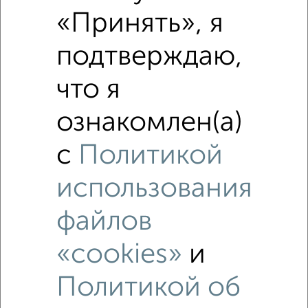
₽
5 100 000
«Принять», я
₽
7 200 000
подтверждаю,
Средняя цена район
что я
Это предложение
Средняя цена по городу
ознакомлен(а)
с
Политикой
Похожие предложения рядом
2‑комнатные квартиры недалеко от Московская 5
использования
файлов
«cookies»
и
Политикой об