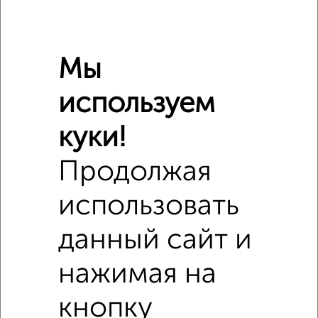
Мы
используем
куки!
Продолжая
использовать
Сравнение средних цен
данный сайт и
2‑комнатные квартиры с похожей площадью ±10%
нажимая на
₽
7 200 000
кнопку