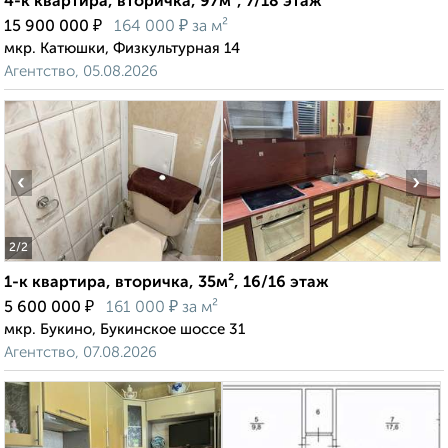
4-к квартира, вторичка, 97м², 7/18 этаж
₽
₽
15 900 000
164 000
за м²
мкр. Катюшки, Физкультурная 14
Агентство, 05.08.2026
‹
›
2
/2
1-к квартира, вторичка, 35м², 16/16 этаж
₽
₽
5 600 000
161 000
за м²
мкр. Букино, Букинское шоссе 31
Агентство, 07.08.2026