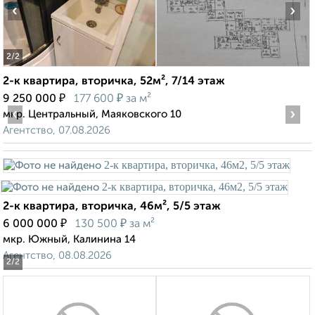
‹
›
2
/2
2-к квартира, вторичка, 52м², 7/14 этаж
₽
₽
9 250 000
177 600
за м²
‹
›
мкр. Центральный, Маяковского 10
Агентство, 07.08.2026
2-к квартира, вторичка, 46м², 5/5 этаж
₽
₽
6 000 000
130 500
за м²
мкр. Южный, Калинина 14
Агентство, 08.08.2026
2
/2