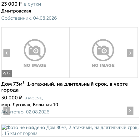
₽
23 000
в сутки
Дмитровская
Собственник, 04.08.2026
‹
›
2
/12
Дом 73м², 1-этажный, на длительный срок, в черте
города
₽
30 000
в месяц
мкр. Луговая, Большая 10
‹
›
Агентство, 02.08.2026