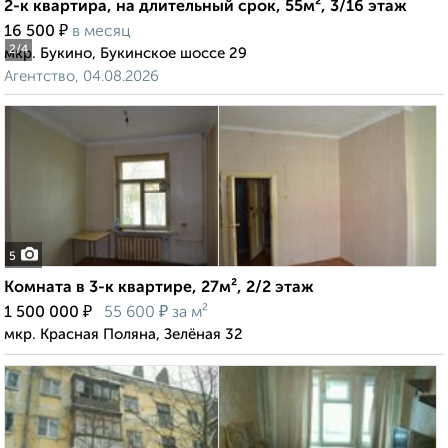
2-к квартира, на длительный срок, 55м², 3/16 этаж
₽
16 500
в месяц
2
/4
мкр. Букино, Букинское шоссе 29
Агентство, 04.08.2026
5
Комната в 3-к квартире, 27м², 2/2 этаж
₽
₽
1 500 000
55 600
за м²
мкр. Красная Поляна, Зелёная 32