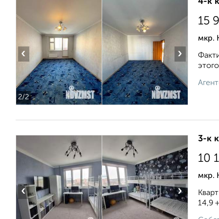
4-к 
15 
мкр. 
‹
›
Факти
этого
Агент
2
/2
3-к 
10 
мкр. 
‹
›
Кварт
14,9 