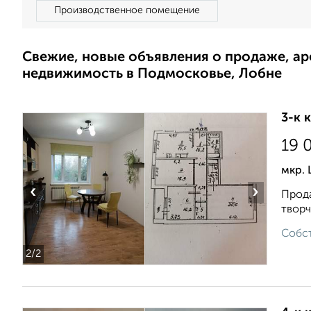
Производственное помещение
Свежие, новые объявления о продаже, а
недвижимость в Подмосковье, Лобне
3-к 
19 
мкр. 
‹
›
Прода
творч
Собст
2
/2