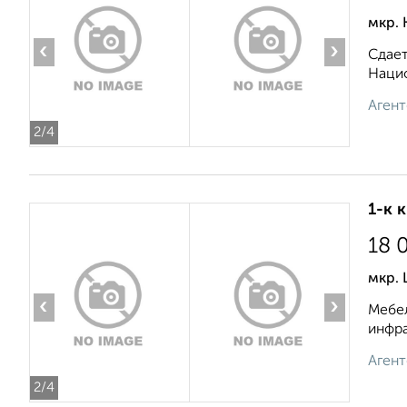
мкр. 
‹
›
Сдает
Нацио
Агент
2
/4
1-к 
18 
мкр. 
‹
›
Мебел
инфра
Агент
2
/4