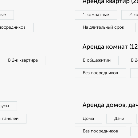
Аренда квартир (2
ные
1‑комнатные
2‑к
посредников
На длительный срок
Аренда комнат (12
В 2‑к квартире
В общежитии
В 2
Без посредников
Аренда домов, дач
аусы
п панелей
Дома
Дачи
Без посредников