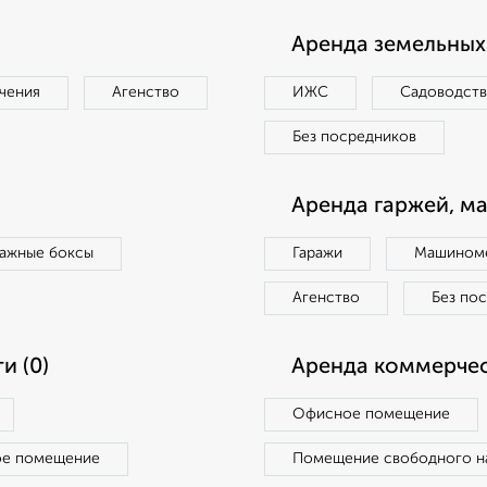
Аренда земельных 
чения
Агенство
ИЖС
Садоводст
Без посредников
Аренда гаржей, м
ражные боксы
Гаражи
Машиноме
Агенство
Без по
и (0)
Аренда коммерчес
Офисное помещение
ое помещение
Помещение свободного н