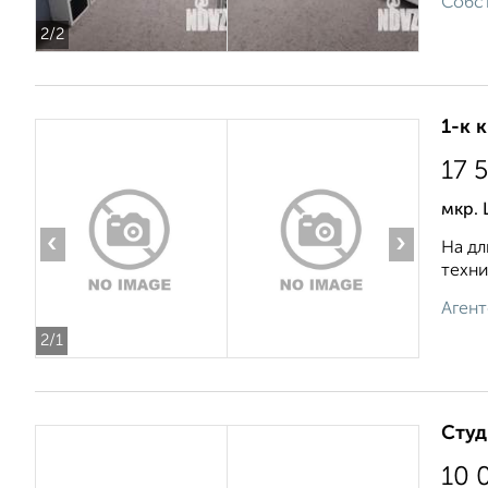
Собст
2
/2
1-к 
17 
мкр. 
‹
›
На дл
техни
Агент
2
/1
Студ
10 