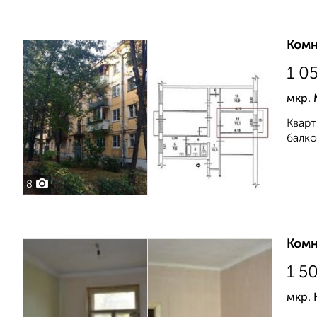
Комн
1 0
мкр. 
Кварт
балко
8
Комн
1 5
мкр. 