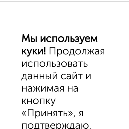
₽
7 140 000
₽
5 600 000
Мы используем
₽
7 140 000
куки!
Продолжая
Средняя цена район
использовать
Это предложение
Средняя цена по городу
данный сайт и
нажимая на
Похожие предложения рядом
2‑комнатные квартиры недалеко от Калинина 6
кнопку
«Принять», я
подтверждаю,