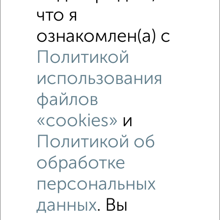
что я
ознакомлен(а) с
Политикой
использования
файлов
«cookies»
и
Политикой об
Рядом, с меньшей ценой
обработке
Недалеко от Калинина 6 с ценой ниже
персональных
данных
. Вы
2-к квартиры
Поиск по схожим параметрам: