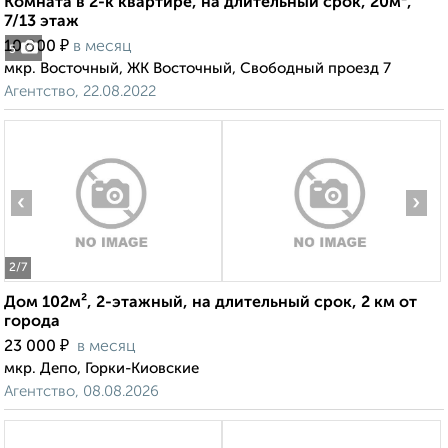
Комната в 2-к квартире, на длительный срок, 20м²,
7/13 этаж
₽
10 000
в месяц
5
мкр. Восточный, ЖК Восточный, Свободный проезд 7
Агентство, 22.08.2022
‹
›
2
/7
Дом 102м², 2-этажный, на длительный срок, 2 км от
города
₽
23 000
в месяц
мкр. Депо, Горки-Киовские
Агентство, 08.08.2026