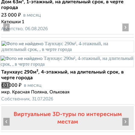
Дом 63м², 1-этажный, на длительный срок, в черте
города
₽
23 000
в месяц
Катюшки 1
‹
›
Агентство, 06.08.2026
Таунхаус 290м², 4-этажный, на длительный срок, в
черте города
₽
60 000
в месяц
2
/3
мкр. Красная Поляна, Ольховая
Собственник, 31.07.2026
Виртуальные 3D-туры по интересным
‹
›
местам