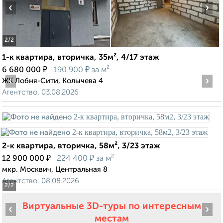
‹
›
2
/2
1-к квартира, вторичка, 35м², 4/17 этаж
₽
₽
6 680 000
190 900
за м²
‹
›
ЖК Лобня-Сити, Колычева 4
Агентство, 03.08.2026
2-к квартира, вторичка, 58м², 3/23 этаж
₽
₽
12 900 000
224 400
за м²
мкр. Москвич, Центральная 8
Агентство, 08.08.2026
2
/2
Виртуальные 3D-туры по интересным
‹
›
местам