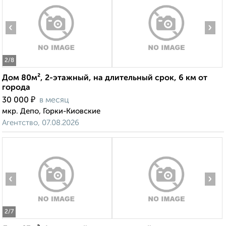
‹
›
2
/8
Дом 80м², 2-этажный, на длительный срок, 6 км от
города
₽
30 000
в месяц
мкр. Депо, Горки-Киовские
Агентство, 07.08.2026
‹
›
2
/7