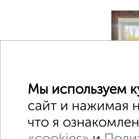
‹
2
/10
Мы используем к
сайт и нажимая 
3-к квар
Поиск по с
что я ознакомлен
микрор
с балко