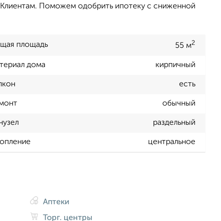
 Клиентам. Поможем одобрить ипотеку с сниженной
2
щая площадь
55 м
териал дома
кирпичный
лкон
есть
монт
обычный
нузел
раздельный
опление
центральное
Аптеки
Торг. центры