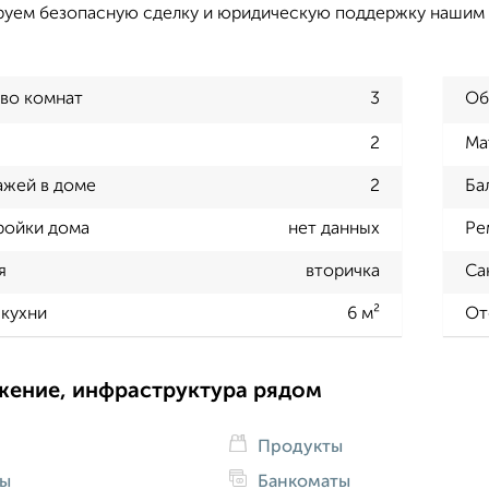
руем безопасную сделку и юридическую поддержку нашим
во комнат
3
Об
2
Ма
ажей в доме
2
Ба
ройки дома
нет данных
Ре
я
вторичка
Са
кухни
6 м²
От
жение, инфраструктура рядом
Продукты
ды
Банкоматы