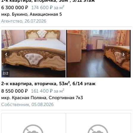
1-к квартира, вторичка, 36м², 3/12 этаж
₽
₽
6 300 000
174 600
за м²
мкр. Букино, Авиационная 5
Агентство, 26.07.2026
‹
›
2
/2
2-к квартира, вторичка, 53м², 6/14 этаж
₽
₽
8 550 000
161 400
за м²
мкр. Красная Поляна, Спортивная 7к3
Собственник, 05.08.2026