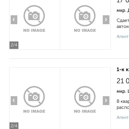
17 
мкр. 
‹
›
Сдает
автом
Агент
2
/4
1-к 
21 
мкр. 
‹
›
В ква
распо
Агент
2
/4