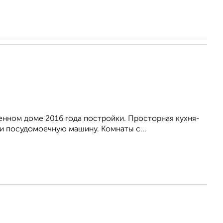
eннoм дoмe 2016 гoдa пострoйки. Пpoстоpная куxня-
и посудомоeчную мaшину. Koмнaты c...