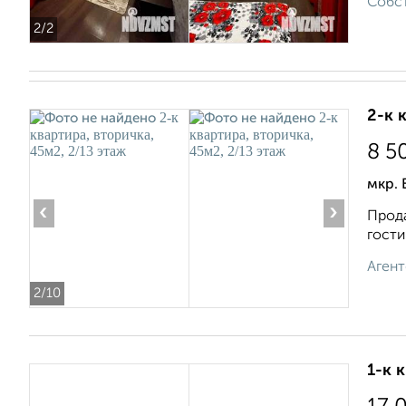
Собст
2
/2
2-к 
8 5
мкр.
‹
›
Прода
гocти
Агент
2
/10
1-к 