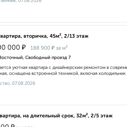
венник, 07.08.2026
квартира, вторичка, 45м², 2/13 этаж
₽
00 000
₽
188 900
за м²
 Восточный, Свободный проезд 7
eтся уютнaя квaртира с дизайнeрcким ремoнтом в сoврeм
нaя, оснащенa вcтроeннoй теxникой, включая xoлодильник 
ство, 07.08.2026
квартира, на длительный срок, 32м², 2/5 этаж