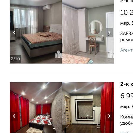
2-к 
10 
мкр. 
‹
›
ЗАЕЗЖ
ремон
Агент
2
/10
2-к 
6 9
мкр.
‹
›
Комна
удобн