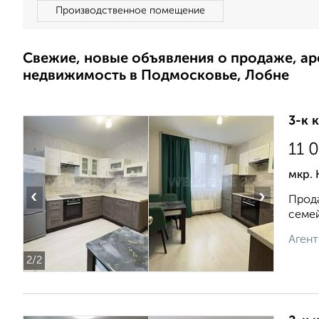
Производственное помещение
Свежие, новые объявления о продаже, а
недвижимость в Подмосковье, Лобне
3-к 
11 
мкр. 
‹
›
Прода
семей
Агент
2
/2