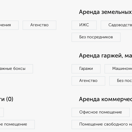
Аренда земельных 
чения
Агенство
ИЖС
Садоводст
Без посредников
Аренда гаржей, м
ражные боксы
Гаражи
Машиноме
Агенство
Без по
и (0)
Аренда коммерчес
Офисное помещение
ое помещение
Помещение свободного н