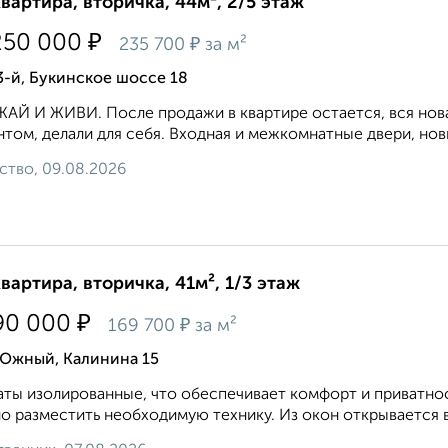
квартира, вторичка, 44м², 2/5 этаж
₽
250 000
₽
235 700
за м²
3-й, Букинское шоссе 18
АЙ И ЖИВИ. После продажи в квартире остается, вся нова
том, делали для себя. Входная и межкомнатные двери, нов
ство, 09.08.2026
квартира, вторичка, 41м², 1/3 этаж
₽
90 000
₽
169 700
за м²
 Южный, Калинина 15
ты изолированные, что обеспечивает комфорт и приватнос
о разместить необходимую технику. Из окон открывается ви