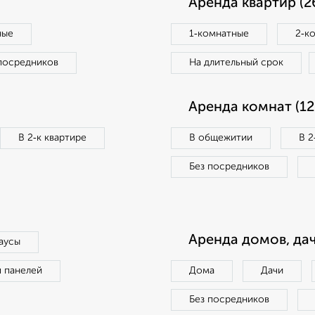
Аренда квартир (2
ные
1‑комнатные
2‑к
посредников
На длительный срок
Аренда комнат (12
В 2‑к квартире
В общежитии
В 2
Без посредников
Аренда домов, дач
аусы
п панелей
Дома
Дачи
Без посредников