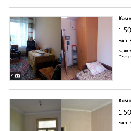
Комн
1 5
мкр.
Балко
Состо
8
Комн
1 5
мкр. 