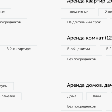
Аренда квартир (2
ные
1‑комнатные
2‑к
посредников
На длительный срок
Аренда комнат (12
В 2‑к квартире
В общежитии
В 2
Без посредников
Аренда домов, дач
аусы
п панелей
Дома
Дачи
Без посредников