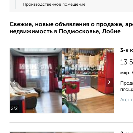
Производственное помещение
Свежие, новые объявления о продаже, а
недвижимость в Подмосковье, Лобне
3-к 
13 
мкр. 
‹
›
Прода
площа
Агент
2
/2