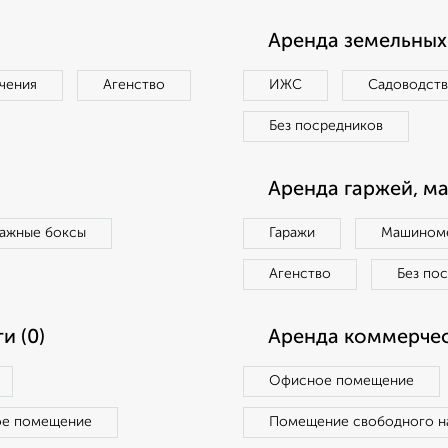
Аренда земельных 
чения
Агенство
ИЖС
Садоводст
Без посредников
Аренда гаржей, м
ражные боксы
Гаражи
Машиноме
Агенство
Без по
и (0)
Аренда коммерчес
Офисное помещение
ое помещение
Помещение свободного н