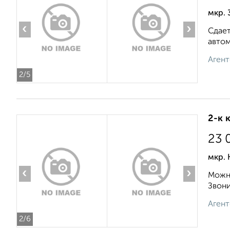
мкр. 
‹
›
Сдает
автом
Агент
2
/5
2-к 
23 
мкр.
‹
›
Можно
Звонит
Агент
2
/6