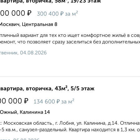
квартира, вторичка, 58м², 19/23 этаж
₽
300 000
₽
300 400
за м²
Москвич, Центральная 8
тличный вариант для тех кто ищет комфортное жильё в со
емонт, что позволяет сразу заселиться без дополнительны
венник, 04.08.2026
квартира, вторичка, 43м², 5/5 этаж
₽
00 000
₽
134 600
за м²
 Южный, Калинина 14
: Московская область., г. Лобня, ул. Калинина, д.14. Отлична
-5 кв.м., санузел-раздельный. Квартира находится в 1,3 км.