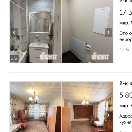
2-к 
17 
мкр. 
‹
›
Это о
еврор
Собст
2
/2
2-к 
5 8
мкр.
‹
›
Адрес
кухня