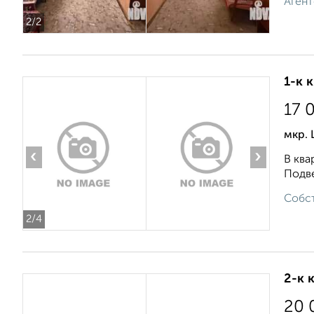
Агент
2
/2
1-к 
17 
мкр. 
‹
›
В ква
Подве
Собст
2
/4
2-к 
20 