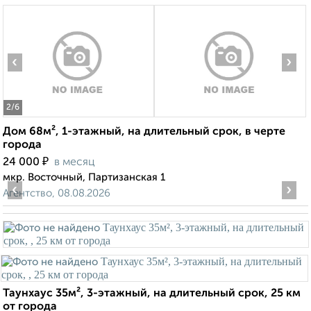
‹
›
2
/6
Дом 68м², 1-этажный, на длительный срок, в черте
города
₽
24 000
в месяц
мкр. Восточный, Партизанская 1
‹
›
Агентство, 08.08.2026
Таунхаус 35м², 3-этажный, на длительный срок, 25 км
от города