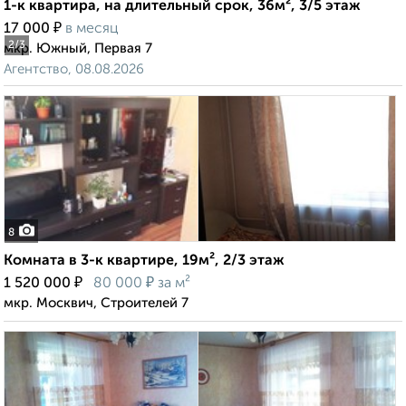
1-к квартира, на длительный срок, 36м², 3/5 этаж
₽
17 000
в месяц
2
/3
мкр. Южный, Первая 7
Агентство, 08.08.2026
8
Комната в 3-к квартире, 19м², 2/3 этаж
₽
₽
1 520 000
80 000
за м²
мкр. Москвич, Строителей 7