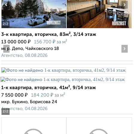
‹
›
2
/2
3-к квартира, вторичка, 83м², 3/14 этаж
₽
₽
13 000 000
156 700
за м²
‹
›
мкр. Депо, Чайковского 18
Агентство, 08.08.2026
1-к квартира, вторичка, 41м², 9/14 этаж
₽
₽
7 550 000
184 200
за м²
мкр. Букино, Борисова 24
Агентство, 04.08.2026
2
/2