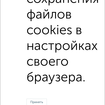
Со стиральной машиной
С бытовой техникой
файлов
С телевизором
С интернетом
Можно с ребенком
Можно с животными
с хорошим ремонтом
cookies в
не первый этаж
не последний этаж
с балконом
с центральным отоплением
Цена до 25 000 в мес.
настройках
площадью до 60 м²
своего
↑ НАВЕРХ К МЕНЮ
Однокомнатные
Двухкомнатные
3‑комнатные
Квартиры студии
браузера.
Без посредников
На длительный срок
На сутки
Без мебели
Контакты
Политика конфиденциальности
Пользовательское соглашение
Лобня, улица Шереметьевское ш. 10
© 2015–2026
Сайт-доска объявлений недвижимости
О проекте
Принять