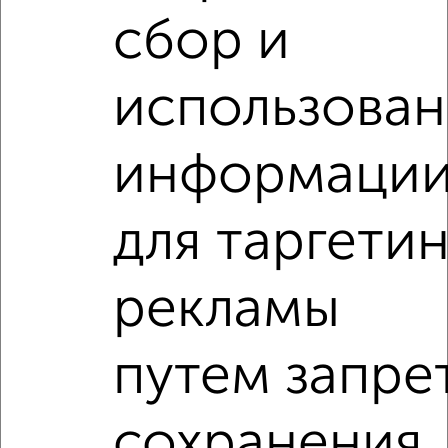
сбор и
‹
›
использова
2
/7
информаци
2-к квартира, на длительный срок, 49м², 3/5 этаж
₽
20 000
в месяц
для таргетин
мкр. Москвич, Победы 26
Агентство, 04.08.2026
рекламы
2-к квартиры
Поиск по схожим параметрам:
путем запре
микрорайон Центральный
на улице Крупской
С холодильником
С мебелью
сохранения