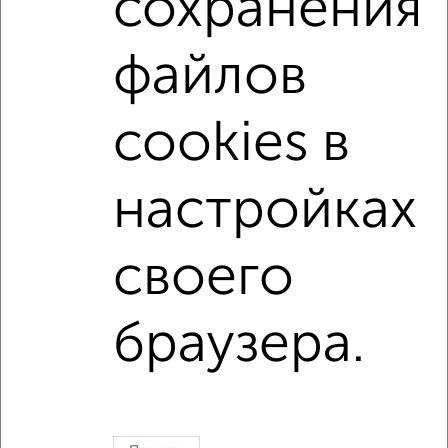
сохранения
С телевизором
С интернетом
Можно с ребенком
файлов
Можно с животными
с хорошим ремонтом
не первый этаж
не последний этаж
cookies в
в малоэтажном доме
с балконом
c большой кухней
с центральным отоплением
настройках
Цена до 20 000 в мес.
площадью до 40 м²
своего
↑ НАВЕРХ К МЕНЮ
Однокомнатные
Двухкомнатные
3‑комнатные
Квартиры студии
браузера.
Без посредников
На длительный срок
На сутки
Без мебели
Контакты
Политика конфиденциальности
Пользовательское соглашение
Лобня, улица Шереметьевское ш. 10
© 2015–2026
Сайт-доска объявлений недвижимости
О проекте